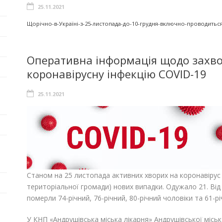
25.11.2021
Щорічно-в-Україні-з-25-листопада-до-10-грудня-включно-проводиться
Оперативна інформація щодо захво
коронавірусну інфекцію COVID-19
25.11.2021
Станом на 25 листопада активних хворих на коронавірус 
територіальної громади) нових випадки. Одужало 21. Від
померли 74-річний, 76-річний, 80-річний чоловіки та 6
У КНП «Андрушівська міська лікарня» Андрушівської місько