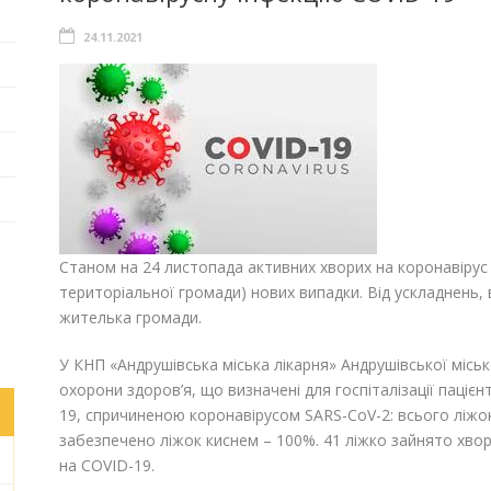
24.11.2021
Станом на 24 листопада активних хворих на коронавірус 
територіальної громади) нових випадки. Від ускладнень,
жителька громади.
У КНП «Андрушівська міська лікарня» Андрушівської місько
охорони здоров’я, що визначені для госпіталізації паці
19, спричиненою коронавірусом SARS-CoV-2: всього ліжок
забезпечено ліжок киснем – 100%. 41 ліжко зайнято хвор
на COVID-19.