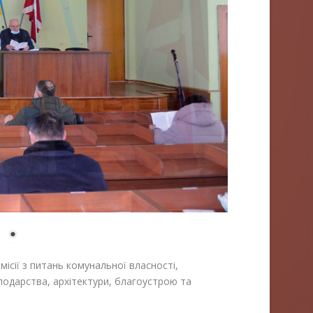
місії з питань комунальної власності,
одарства, архітектури, благоустрою та