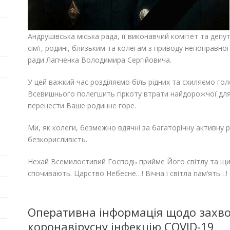
Андрушівська міська рада, її виконавчий комітет та деп
сім’ї, родині, близьким та колегам з приводу непоправно
ради Лапченка Володимира Сергійовича.
У цей важкий час розділяємо біль рідних та схиляємо гол
Всевишнього полегшить гіркоту втрати найдорожчої для
перенести Ваше родинне горе.
Ми, як колеги, безмежно вдячні за багаторічну активну р
безкорисливість.
Нехай Всемилостивий Господь прийме Його світлу та щир
спочивають. Царство Небесне…! Вічна і світла пам’ять…!
Оперативна інформація щодо захво
коронавірусну інфекцію COVID-19