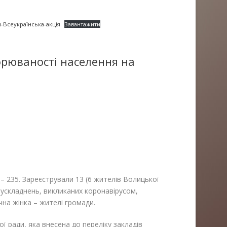
-Всеукраїнська-акція
Завантажити
рюваності населення на
– 235. Зареєстрували 13 (6 жителів Волицької
 ускладнень, викликаних коронавірусом,
1-річна жінка – жителі громади.
ї ради, яка внесена до переліку закладів