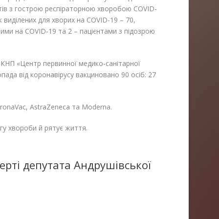
єнтів з гострою респіраторною хворобою COVID-
 виділених для хворих на COVID-19 – 70,
ими на COVID-19 та 2 – пацієнтами з підозрою
и КНП «Центр первинної медико-санітарної
пада від коронавірусу вакциновано 90 осіб: 27
onaVac, AstraZeneca та Moderna.
гу хвороби й рятує життя.
ерті депутата Андрушівської