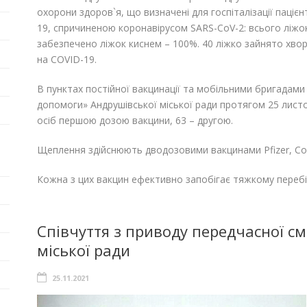
охорони здоров`я, що визначені для госпіталізації паці
19, спричиненою коронавірусом SARS-CoV-2: всього ліжок
забезпечено ліжок киснем – 100%. 40 ліжко зайнято хвор
на COVID-19.
В пунктах постійної вакцинації та мобільними бригадам
допомоги» Андрушівської міської ради протягом 25 листо
осіб першою дозою вакцини, 63 – другою.
Щеплення здійснюють дводозовими вакцинами Pfizer, Cor
Кожна з цих вакцин ефективно запобігає тяжкому перебі
Співчуття з приводу передчасної см
міської ради
25.11.2021