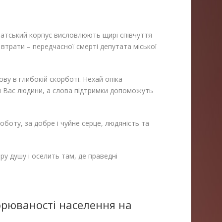
утатський корпус висловлюють щирі співчуття
ї втрати – передчасної смерті депутата міської
ову в глибокій скорботі. Нехай опіка
 Вас людини, а слова підтримки допоможуть
оботу, за добре і чуйне серце, людяність та
у душу і оселить там, де праведні
рюваності населення на