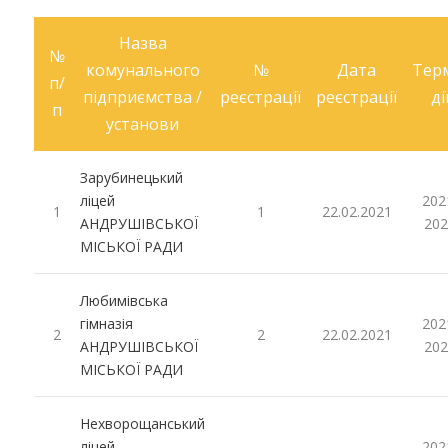
Назва
№
комунального
№
Дата
Тер
п/
підприємства /
реєстрації
реєстрації
ді
п
установи
Зарубинецький
ліцей
202
1
1
22.02.2021
АНДРУШІВСЬКОЇ
202
МІСЬКОЇ РАДИ
Любимівська
гімназія
202
2
2
22.02.2021
АНДРУШІВСЬКОЇ
202
МІСЬКОЇ РАДИ
Нехворощанський
ліцей
202