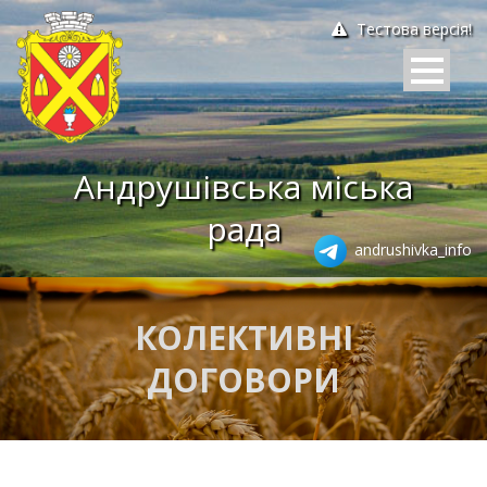
Тестова версія!
Андрушівська міська
рада
andrushivka_info
КОЛЕКТИВНІ
ДОГОВОРИ