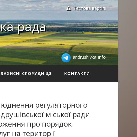
Тестова версія!
ка рада
andrushivka_info
ЗАХИСНІ СПОРУДИ ЦЗ
КОНТАКТИ
люднення регуляторного
ндрушівської міської ради
оження про порядок
уг на території