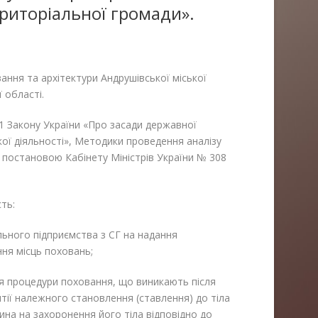
ериторіальної громади».
вання та архітектури Андрушівської міської
 області.
1 Закону України «Про засади державної
кої діяльності», Методики проведення аналізу
 постановою Кабінету Міністрів України № 308
ть:
ьного підприємства з СГ на надання
ня місць поховань;
я процедури поховання, що виникають після
тії належного становлення (ставлення) до тіла
на на захоронення його тіла відповідно до