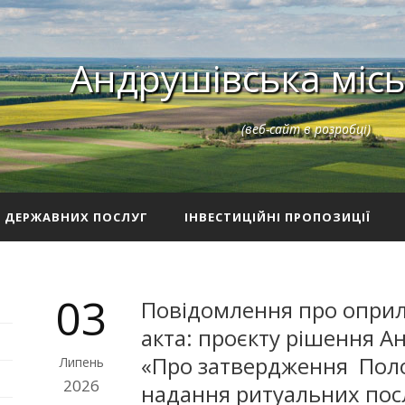
Андрушівська місь
(веб-сайт в розробці)
З ДЕРЖАВНИХ ПОСЛУГ
ІНВЕСТИЦІЙНІ ПРОПОЗИЦІЇ
03
Повідомлення про опри
акта: проєкту рішення А
«Про затвердження Пол
Липень
2026
надання ритуальних посл