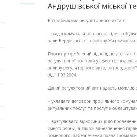
Андрушівської міської т
Розробниками регуляторного акта є:
– відділ комунальної власності, містобуду
ради Бердичівського району Житомирської
Проєкт розроблений відповідно до статті 
регуляторної політики у сфері господарсь
впливу регуляторного акта, затвердженої
від 11.03.2004.
Даний регуляторний акт надасть можливіс
– укладати договори профільного комунал
ритуальних послуг та послуг з облаштуван
– врегулювати відносини щодо проведенн
смерті особи, а також забезпечення гаран
померлого, забезпечення права громадяни