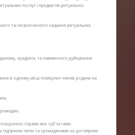
итуальних послуг і предметів ритуальної
існого та несвоєчасного надання ритуальних
ндалізму, крадіжок та навмисного руйнування
ння в одному місці померлих членів родини на
ань;
громадян;
і похоронної справи між суб`єктами
 підприємством та громадянами на договірних