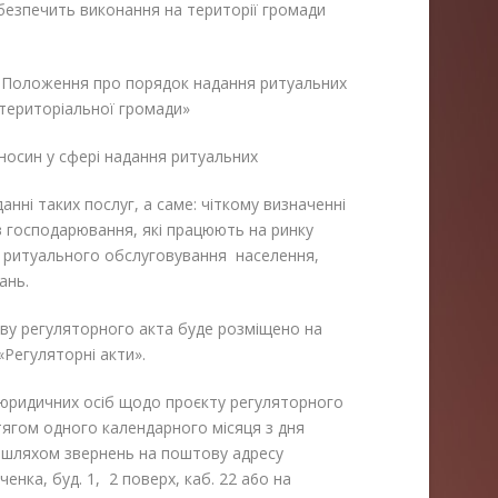
абезпечить виконання на території громади
я
Положення про порядок надання ритуальних
ї територіальної громади»
носин у сфері надання ритуальних
нні таких послуг, а саме: чіткому визначенні
тів господарювання, які працюють на ринку
 і ритуального обслуговування населення,
ань.
иву регуляторного акта буде розміщено на
 «Регуляторні акти».
а юридичних осіб щодо проєкту регуляторного
ягом одного календарного місяця з дня
) шляхом звернень на поштову адресу
енка, буд. 1, 2 поверх, каб. 22 a6o на