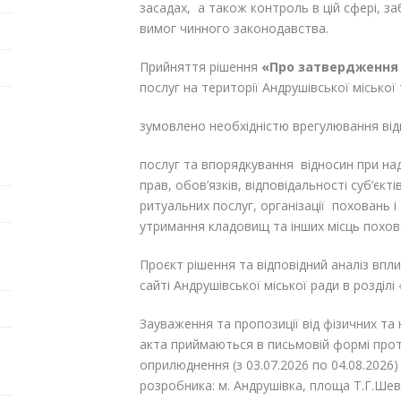
засадах, а також контроль в цій сфері, з
вимог чинного законодавства.
Прийняття рішення
«Про затвердженн
послуг на території Андрушівської місько
зумовлено необхідністю врегулювання від
послуг та впорядкування відносин при нада
прав, обов’язків, відповідальності суб’єк
ритуальних послуг, організації поховань
утримання кладовищ та інших місць похов
Проєкт рішення та відповідний аналіз впл
сайті Андрушівської міської ради в розділі
Зауваження та пропозиції від фізичних т
акта приймаються в письмовій формі прот
оприлюднення (з 03.07.2026 по 04.08.2026
розробника: м. Андрушівка, площа Т.Г.Шевч