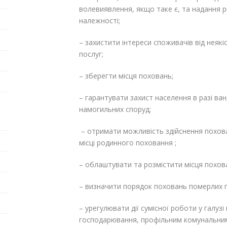
волевиявлення, якщо таке є, та надання р
належності;
– захистити інтереси споживачів від неяк
послуг;
– зберегти місця поховань;
– гарантувати захист населення в разі ва
намогильних споруд;
– отримати можливість здійснення похова
місці родинного поховання ;
– облаштувати та розмістити місця похов
– визначити порядок поховань померлих 
– урегулювати дії сумісної роботи у галуз
господарювання, профільним комунальним