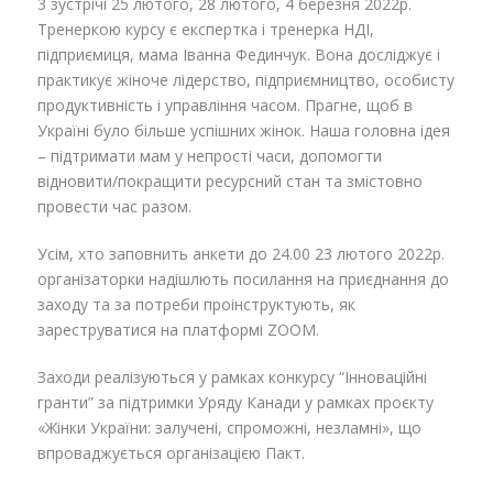
3 зустрічі 25 лютого, 28 лютого, 4 березня 2022р.
Тренеркою курсу є експертка і тренерка НДІ,
підприємиця, мама Іванна Фединчук. Вона досліджує і
практикує жіноче лідерство, підприємництво, особисту
продуктивність і управління часом. Прагне, щоб в
Україні було більше успішних жінок. Наша головна ідея
– підтримати мам у непрості часи, допомогти
відновити/покращити ресурсний стан та змістовно
провести час разом.
Усім, хто заповнить анкети до 24.00 23 лютого 2022р.
організаторки надішлють посилання на приєднання до
заходу та за потреби проінструктують, як
зареструватися на платформі ZOOM.
Заходи реалізуються у рамках конкурсу “Інноваційні
гранти” за підтримки Уряду Канади у рамках проєкту
«Жінки України: залучені, спроможні, незламні», що
впроваджується організацією Пакт.