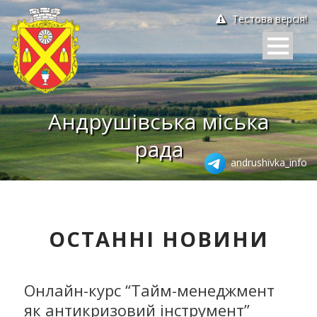
Тестова версія!
Андрушівська міська
рада
andrushivka_info
ОСТАННІ НОВИНИ
Онлайн-курс “Тайм-менеджмент
як антикризовий інструмент”