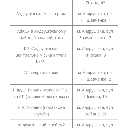
Тітова, 42
Андрушівська міська рада
м. Андрушівка, пл.
Т.Г.Шевченка, 1
УДКСУ в Андрушівському
м. Андрушівка, вул.
районі (казначейство)
Зазулінського, 7
КП «Андрушівська
м. Андрушівка, вул.
центральна міська аптека
Київська, 9
№48»
АТ «Укртелеком»
м. Андрушівка, пл.
Т.Г.Шевченка, 2
1 відділ Бердичівського РТЦК
м. Андрушівка, вул.
та СП (колишній військомат)
Шкільна, 10
ДПС України (податкова
м. Андрушівка, вул.
служба)
Воб’яна, 26
Андрушівський ліцей №2
м. Андрушівка, вул.