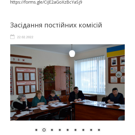
https://forms.gle/CiJE2aGoXzBcYaSj9
Засідання постійних комісій
22.02.2022