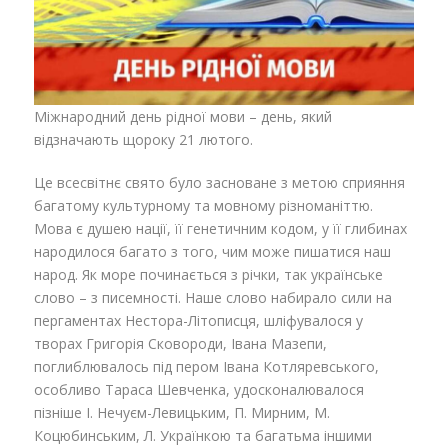
Міжнародний день рідної мови – день, який
відзначають щороку 21 лютого.
Це всесвітнє свято було засноване з метою сприяння
багатому культурному та мовному різноманіттю.
Мова є душею нації, її генетичним кодом, у її глибинах
народилося багато з того, чим може пишатися наш
народ. Як море починається з річки, так українське
слово – з писемності. Наше слово набирало сили на
пергаментах Нестора-Літописця, шліфувалося у
творах Григорія Сковороди, Івана Мазепи,
поглиблювалось під пером Івана Котляревського,
особливо Тараса Шевченка, удосконалювалося
пізніше І. Нечуєм-Левицьким, П. Мирним, М.
Коцюбинським, Л. Українкою та багатьма іншими