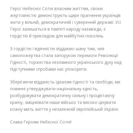
Герої Небесної Сотні власним життям, своєю
жертовністю демонструють щире прагнення українців
жити у вільній, демократичній і суверенній державі. Усі
Герої залишаться в пам’яті народу назавжди, є
гордістю й прикладом для майбутніх поколінь.
З гордістю і вдячністю віддаємо шану тим, чия
самопожертва стала запорукою перемоги Революції
Гідності, торжества незламного українського духу над
підступними спробами нас упокорити.
Зберігаючи відданість ідеалам гідності та свободи, ми
повинні утверджувати національну єдність,
розбудовувати демократичну сильну і процвітаючу
країну, зміцнювати наше військо та високо цінувати
кожну мить життя у незалежній європейській Україні.
Слава Героям Небесної Сотні!