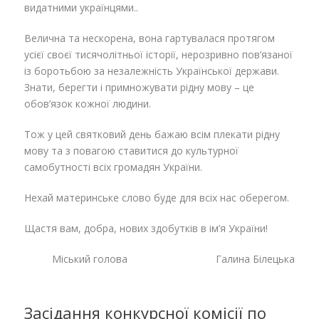
видатними українцями..
Велична та нескорена, вона гартувалася протягом
усієї своєї тисячолітньої історії, нерозривно пов’язаної
із боротьбою за незалежність Української держави.
Знати, берегти і примножувати рідну мову – це
обов’язок кожної людини.
Тож у цей святковий день бажаю всім плекати рідну
мову та з повагою ставитися до культурної
самобутності всіх громадян України.
Нехай материнське слово буде для всіх нас оберегом.
Щастя вам, добра, нових здобутків в ім’я України!
Міський голова Галина Білецька
Засідання конкурсної комісії по