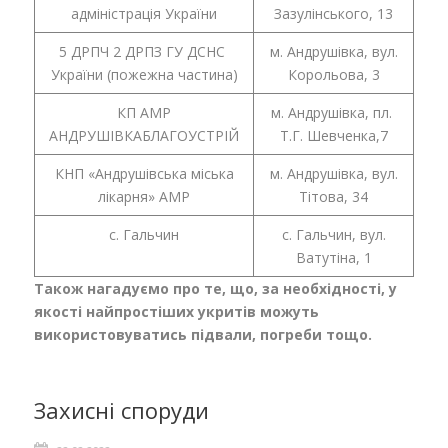
адміністрація України
Зазулінського, 13
5 ДРПЧ 2 ДРПЗ ГУ ДСНС
м. Андрушівка, вул.
України (пожежна частина)
Корольова, 3
КП АМР
м. Андрушівка, пл.
АНДРУШІВКАБЛАГОУСТРІЙ
Т.Г. Шевченка,7
КНП «Андрушівська міська
м. Андрушівка, вул.
лікарня» АМР
Тітова, 34
с. Гальчин
с. Гальчин, вул.
Ватутіна, 1
Також нагадуємо про те, що, за необхідності, у
якості найпростіших укритів можуть
використовуватись підвали, погреби тощо.
Захисні споруди