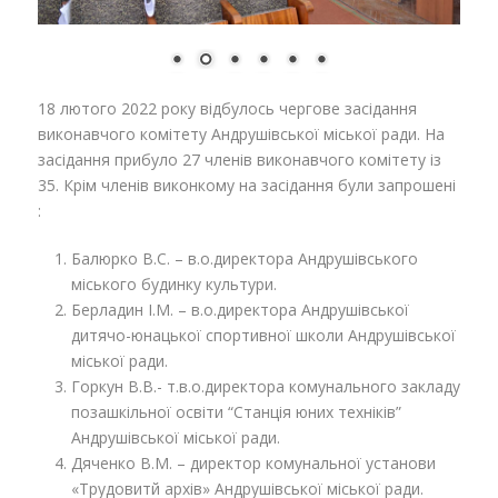
18 лютого 2022 року відбулось чергове засідання
виконавчого комітету Андрушівської міської ради. На
засідання прибуло 27 членів виконавчого комітету із
35. Крім членів виконкому на засідання були запрошені
:
Балюрко В.С. – в.о.директора Андрушівського
міського будинку культури.
Берладин І.М. – в.о.директора Андрушівської
дитячо-юнацької спортивної школи Андрушівської
міської ради.
Горкун В.В.- т.в.о.директора комунального закладу
позашкільної освіти “Станція юних техніків”
Андрушівської міської ради.
Дяченко В.М. – директор комунальної установи
«Трудовитй архів» Андрушівської міської ради.