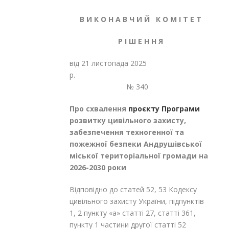
В И К О Н А В Ч И Й К О М І Т Е Т
Р І Ш Е Н Н Я
від 21 листопада 2025
р.
№ 340
Про схвалення
проєкту Програми
розвитку цивільного захисту,
забезпечення техногенної та
пожежної безпеки Андрушівської
міської територіальної громади на
2026-2030 роки
Відповідно до статей 52, 53 Кодексу
цивільного захисту України, підпунктів
1, 2 пункту «а» статті 27, статті 36
1
,
пункту 1 частини другої статті 52