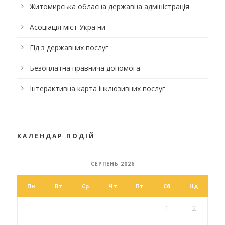
Житомирська обласна державна адміністрація
Асоціація міст України
Гід з державних послуг
Безоплатна правнича допомога
Інтерактивна карта інклюзивних послуг
КАЛЕНДАР ПОДІЙ
СЕРПЕНЬ 2026
Пн
Вт
Ср
Чт
Пт
Сб
Нд
1
2