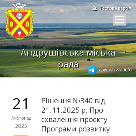
Тестова версія!
Андрушівська міська
рада
andrushivka_info
21
Рішення №340 від
21.11.2025 р. Про
схвалення проєкту
Листопад
2025
Програми розвитку