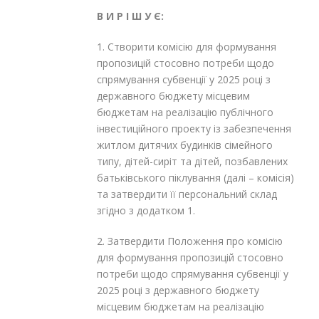
В И Р І Ш У Є:
1. Створити комісію для формування
пропозицій стосовно потреби щодо
спрямування субвенції у 2025 році з
державного бюджету місцевим
бюджетам на реалізацію публічного
інвестиційного проекту із забезпечення
житлом дитячих будинків сімейного
типу, дітей-сиріт та дітей, позбавлених
батьківського піклування (далі – комісія)
та затвердити її персональний склад
згідно з додатком 1.
2. Затвердити Положення про комісію
для формування пропозицій стосовно
потреби щодо спрямування субвенції у
2025 році з державного бюджету
місцевим бюджетам на реалізацію