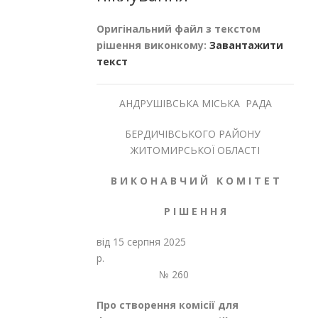
Оригінальний файл з текстом
рішення виконкому:
Завантажити
текст
АНДРУШІВСЬКА МІСЬКА РАДА
БЕРДИЧІВСЬКОГО РАЙОНУ
ЖИТОМИРСЬКОЇ ОБЛАСТІ
В И К О Н А В Ч И Й К О М І Т Е Т
Р І Ш Е Н Н Я
від 15 серпня 2025
р.
№ 260
Про створення комісії для