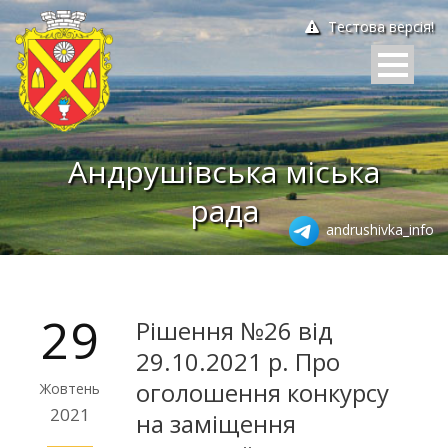
Тестова версія!
Андрушівська міська
рада
andrushivka_info
29
Рішення №26 від
29.10.2021 р. Про
оголошення конкурсу
Жовтень
2021
на заміщення