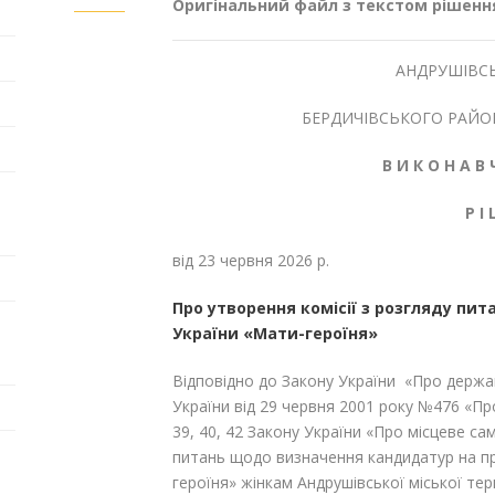
Оригінальний файл з текстом рішенн
АНДРУШІВСЬ
БЕРДИЧІВСЬКОГО РАЙО
В И К О Н А В 
Р І
від 23 червня 
Про утворення комісії з розгляду пи
України «Мати-героїня»
Відповідно до Закону України «Про держа
України від 29 червня 2001 року №476 «Пр
39, 40, 42 Закону України «Про місцеве са
питань щодо визначення кандидатур на п
героїня» жінкам Андрушівської міської те