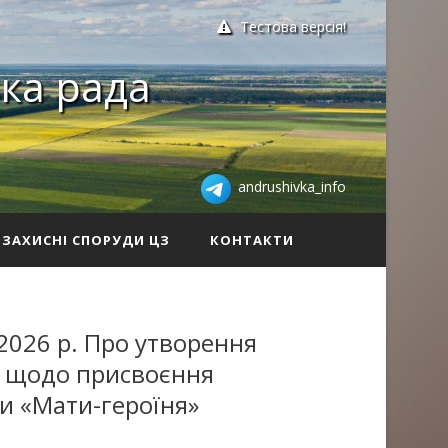
Тестова версія!
ка рада
andrushivka_info
ЗАХИСНІ СПОРУДИ ЦЗ
КОНТАКТИ
2026 р. Про утворення
нь щодо присвоєння
и «Мати-героїня»