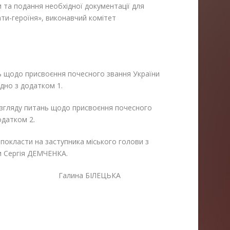
 та подання необхідної документації для
ти-героїня»,
виконавчий комітет
 щодо присвоєння почесного звання України
ідно з додатком 1.
озгляду питань щодо присвоєння почесного
одатком 2.
покласти на заступника міського голови з
ди Сергія ДЕМЧЕНКА.
алина БІЛЕЦЬКА