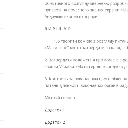
об’єктивного розгляду звернень, розробки
присвоєння почесного звання України «Ма
Андрушівської міської ради
В И Р І Ш У Є:
1. Утворити комісію з розгляду питань
«Мати-героїня» та затвердити її склад, зг
2. Затвердити положення про комісію з р
звання України «Мати-героїня», згідно з д
3. Контроль за виконанням цього рішення 
питань діяльності виконавчих органів ра
Міський голова Г
Додаток 1
Додаток 2