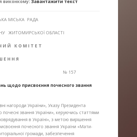
я виконкому:
Завантажити текст
КА МІСЬКА РАДА
НУ ЖИТОМИРСЬКОЇ ОБЛАСТІ
Ч И Й К О М І Т Е Т
 Ш Е Н Н Я
2026 р. № 157
тань щодо присвоєння почесного звання
вні нагороди України», Указу Президента
о почесні звання України», керуючись статтями
моврядування в Україні», з метою вирішення
рисвоєння почесного звання України «Мати-
риторіальної громади, забезпечення