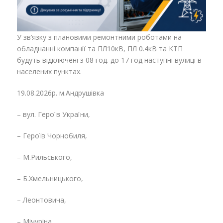
У зв’язку з плановими ремонтними роботами на
обладнанні компанії та ПЛ10кВ, ПЛ 0.4кВ та КТП
будуть відключені з 08 год. до 17 год наступні вулиці в
населених пунктах.
19.08.2026р. м.Андрушівка
– вул. Героїв України,
– Героїв Чорнобиля,
– М.Рильського,
– Б.Хмельницького,
– Леонтовича,
– Мічуріна,