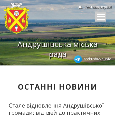
Тестова версія!
Андрушівська міська
рада
andrushivka_info
ОСТАННІ НОВИНИ
Стале відновлення Андрушівської
громади: від ідей до практичних