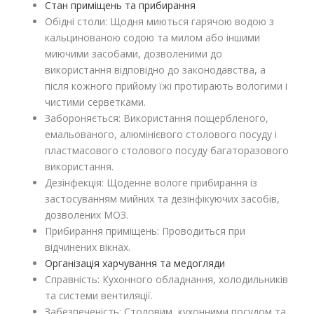
Стан приміщень та прибирання
Обідні столи: Щодня миються гарячою водою з
кальцинованою содою та милом або іншими
миючими засобами, дозволеними до
використання відповідно до законодавства, а
після кожного прийому їжі протирають вологими і
чистими серветками.
Забороняється: Використання пощербленого,
емальованого, алюмінієвого столового посуду і
пластмасового столового посуду багаторазового
використання.
Дезінфекція: Щоденне вологе прибирання із
застосуванням мийних та дезінфікуючих засобів,
дозволених МОЗ.
Прибирання приміщень: Проводиться при
відчинених вікнах.
Організація харчування та медогляди
Справність: Кухонного обладнання, холодильників
та системи вентиляції.
Забезпеченість: Столовим, кухонними посудом та