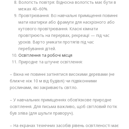
Вологість повітря: Відносна вологість має бути в
межах 40–60%.
Провітрювання: Всі навчальні приміщення повинні
мати кватирки або фрамуги для наскрізного або
кутового провітрювання. Класні кімнати
провітрюють на перервах, рекреації — під час
уроків. Варто уникати протягів під час
перебування дітей.
Освітлення та робочі місця
Природне та штучне освітлення:
– Вікна не повинні затінятися високими деревами (не
ближче ніж 10 м від будівлі) чи підвіконними
рослинами, які закривають світло.
– У навчальних приміщеннях обов’язкове природне
освітлення. Для письма важливо, щоб світловий потік
був зліва (для шульги праворуч).
– На екранах технічних засобів рівень освітленості має