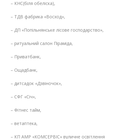
– КНС(біля обеліска),
– ТДВ фабрика «Восход»,
– ДП «Попільнянське лісове господарство»,
– ритуальний салон Піраміда,
– Приватбанк,
– Ощадбанк,
– дитсадок «Дзвіночок»,
– СФГ «Січ»,
– Фітнес тайм,
– ветаптека,
– КП АМР «КОМСЕРВІС» вуличне освітлення