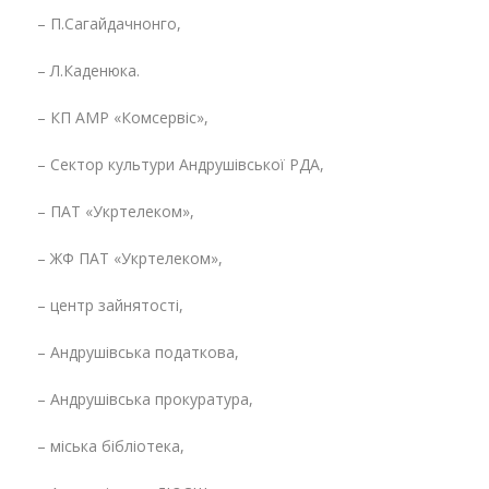
– П.Сагайдачнонго,
– Л.Каденюка.
– КП АМР «Комсервіс»,
– Сектор культури Андрушівської РДА,
– ПАТ «Укртелеком»,
– ЖФ ПАТ «Укртелеком»,
– центр зайнятості,
– Андрушівська податкова,
– Андрушівська прокуратура,
– міська бібліотека,