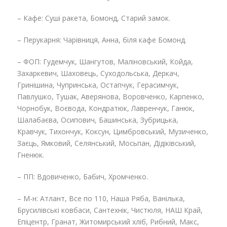
– Кафе: Суші ракета, Бомонд, Старий замок.
– Перукарня: Чарівниця, Анна, біля кафе Бомонд.
– ФОП: Гудемчук, Шангутов, Маліновський, Койда,
Захаркевич, Шаховець, Суходольська, Деркач,
Гринішина, Чупринська, Остапчук, Герасимчук,
Павлушко, Тушак, Аверянова, Воровченко, Карпенко,
Чорнобук, Воєвода, Кондратюк, Лавренчук, Ганюк,
Шалабаєва, Осипович, Башинська, Зубрицька,
Кравчук, Тихончук, Коксун, Цимбровський, Музиченко,
Заєць, Ямковий, Селянський, Мосьпан, Дідіківський,
Гненюк.
– ПП: Вдовиченко, Бабич, Хромченко.
– М-н: Атлант, Все по 110, Наша Ряба, Ванілька,
Брусилівські ковбаси, Сантехнік, Чистюля, НАШ Край,
Епіцентр, Гранат, Житомирський хліб, Рибний, Макс,