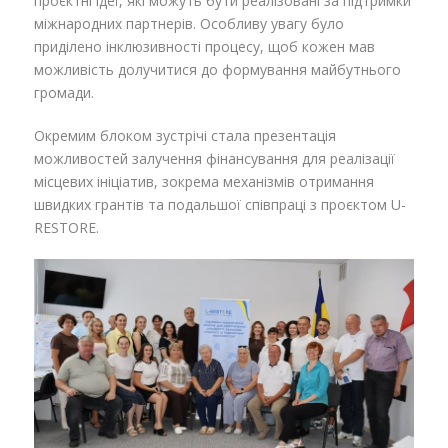
проєктні ідеї, які можуть бути реалізовані за підтримки
міжнародних партнерів. Особливу увагу було
приділено інклюзивності процесу, щоб кожен мав
можливість долучитися до формування майбутнього
громади.
Окремим блоком зустрічі стала презентація
можливостей залучення фінансування для реалізації
місцевих ініціатив, зокрема механізмів отримання
швидких грантів та подальшої співпраці з проєктом U-
RESTORE.