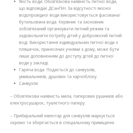
Якість води: Обов’язкова наявність питної води,
що відповідає ДСанПіН. За відсутності якісної
водопровідної води використовується фасована/
бутильована вода. Керівник та засновник
зобов’язаний організувати питний режим та
задовольняти потребу дітей у доброякісній питній
воді. Використання індивідуальних питної води з
пляшечок, принесених учнями з дому, може бути
лише доповненням до доступу дітей до питної
води у закладі.
Гаряча вода: Подається до санвузлів,
умивальників, душових та харчоблоку.
Санвузли:
– Обов’язкова наявність мила, паперових рушників або
електросушарок, туалетного паперу.
– Прибиральний інвентар для санвузлів маркується
окремо та зберігається в спеціальному приміщенні.