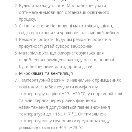
Будівля закладу освіти: Має забезпечувати
оптимальні умови для організації освітнього
процесу.
Стіни та стеля: Не повинні мати тріщин, щілин,
слідів протікання чи ураження пліснявою/грибком.
Ремонтні роботи: Будь-які ремонтні роботи в
присутності дітей суворо заборонені.
Матеріали: Усі, що використовуються для
оздоблення приміщень закладу освіти, повинні
бути безпечними для здоров`я дітей.
Мікроклімат та вентиляція
Температурний режим: У навчальних приміщеннях
повітря має забезпечувати комфортну
температуру на рівні +17…+20 °C, у спортивній залі
та майстернях через рівень фізичного
навантаження допускається певне зниження
температури до +15…+17 °C. Оптимальною
температурою у групових осередках закладу
дошкільної освіти є +19…+23 °C.