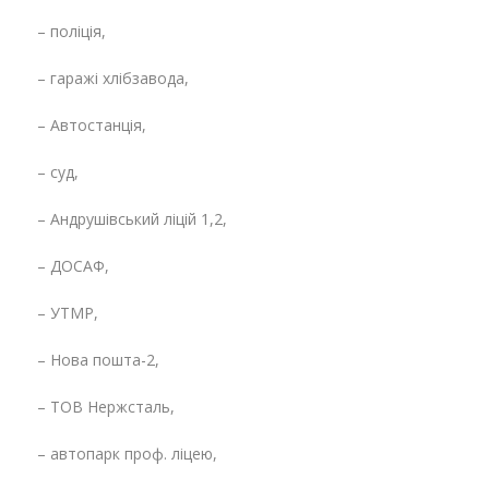
– поліція,
– гаражі хлібзавода,
– Автостанція,
– суд,
– Андрушівський ліцій 1,2,
– ДОСАФ,
– УТМР,
– Нова пошта-2,
– ТОВ Нержсталь,
– автопарк проф. ліцею,