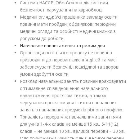
Система HACCP: Обов’язкова дія системи
безпечності харчування на харчоблоці.
Медичні огляди: Усі працівники закладу освіти
повинні мати пройдені обов’язкові періодичні
медичні огляди та особисті медичні книжки з
допуском до роботи.
Навчальне навантаження та режим дня
Організація освітнього процесу не повинна
призводити до перевантаження дітей та має
забезпечувати безпечні, нешкідливі та здорові
умови здобуття освіти.
Розклад навчальних занять повинен враховувати
оптимальне співвідношення навчального
навантаження протягом тижня, а також
чергування протягом дня і тижня навчальних
занять з навчальних предметів різного профілю.
Тривалість перерв між навчальними заняттями
для учнів 1-4-х класів не менше 15 хв., 5-11(12)
класів – не менше 10 хв., великої перерви – 30 хв.
(для прийому їжі). Замість однієї великої перерви