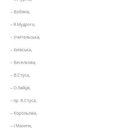
– Вобяна,
– Я.Мудрого,
– Учительська,
– Київська,
– Веселкова,
– В.Стуса,
– О.Зайця,
– пр. В.Стуса,
– Корольова,
– І.Мазепи,