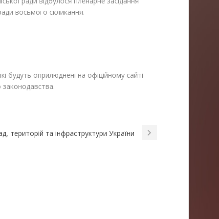
міської ради відбулося пленарне засідання
 ради восьмого скликання.
.
 які будуть оприлюднені на офіційному сайті
о законодавства.
ад, територій та інфраструктури України