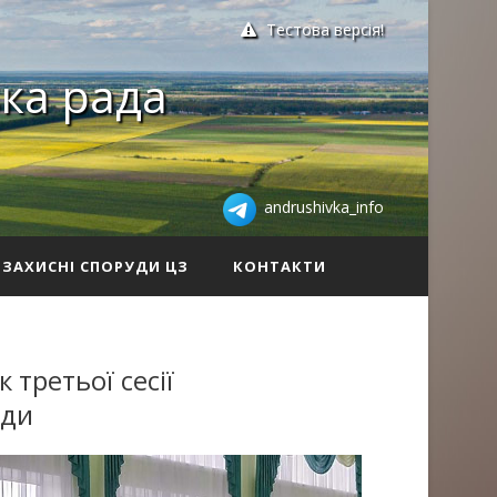
Тестова версія!
ка рада
andrushivka_info
ЗАХИСНІ СПОРУДИ ЦЗ
КОНТАКТИ
 третьої сесії
ади