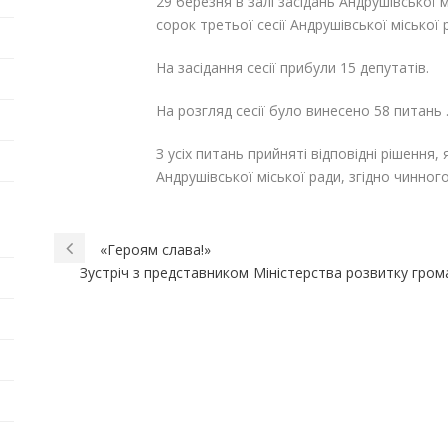
29 березня в залі засідань Андрушівської 
сорок третьої сесії Андрушівської міської
На засідання сесії прибули 15 депутатів.
На розгляд сесії було винесено 58 питань 
З усіх питань прийняті відповідні рішення,
Андрушівської міської ради, згідно чинног
«Героям слава!»
Зустріч з представником Міністерства розвитку гром