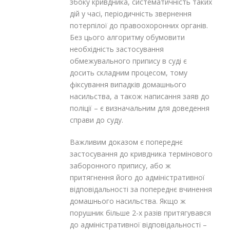
збоку кривдника, систематичність таких
дій у часі, періодичність звернення
потерпілої до правоохоронних органів.
Без цього алгоритму обумовити
необхідність застосування
обмежувального припису в суді є
досить складним процесом, тому
фіксування випадків домашнього
насильства, а також написання заяв до
поліції – є визначальним для доведення
справи до суду.
Важливим доказом є попереднє
застосування до кривдника термінового
заборонного припису, або ж
притягнення його до адміністративної
відповідальності за попереднє вчинення
домашнього насильства. Якщо ж
порушник більше 2-х разів притягувався
до адміністративної відповідальності –