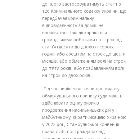
до нього застосовуватимуть статтю
126 Кримінального кодексу України, що
передбачає кримінальну
відповідальність за домашнє
насильство. Такі дії караються
громадськими роботами на строк від
ста п’ятдесяти до двохсот сорока
годин, або арештом на строк до шести
місяців, або обмеженням волі на строк
до п’яти років, або позбавленням волі
на строк до двох років.
Під час вирішення заяви про видачу
обмежувального припису суди мають
здійснювати оцінку ризиків
продовження насильницьких дій у
майбутньому. Із ратифікацією Україною
у 2022 році Стамбульської конвенції
права осіб, постраждалих від
домашнього насильства значно