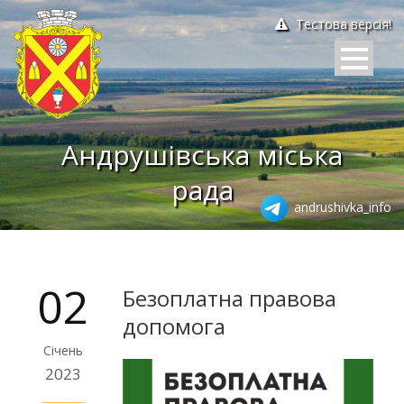
Тестова версія!
Андрушівська міська
рада
andrushivka_info
02
Безоплатна правова
допомога
Січень
2023