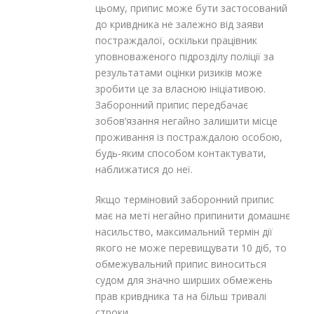
цьому, припис може бути застосований
до кривдника не залежно від заяви
постраждалої, оскільки працівник
уповноваженого підрозділу поліції за
результатами оцінки ризиків може
зробити це за власною ініціативою.
Заборонний припис передбачає
зобов’язання негайно залишити місце
проживання із постраждалою особою,
будь-яким способом контактувати,
наближатися до неї.
Якщо терміновий заборонний припис
має на меті негайно припинити домашнє
насильство, максимальний термін дії
якого не може перевищувати 10 діб, то
обмежувальний припис виноситься
судом для значно ширших обмежень
прав кривдника та на більш тривалі
строки.