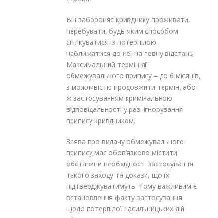
Він забороняє кривднику проживати,
перебувати, будь-яким способом
спілкуватися із потерпілою,
наближатися до неї на певну відстань.
Максимальний термін дії
обмежувального припису – до 6 місяців,
з можливістю продовжити термін, або
ж застосуванням кримінальною
відповідальності у разі ігнорування
припису кривдником.
Заява про видачу обмежувального
припису має обов’язково містити
обставини необхідності застосування
такого заходу та докази, що їх
підтверджуватимуть. Тому важливим є
встановлення факту застосування
щодо потерпілої насильницьких дій