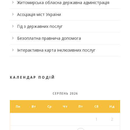
Житомирська обласна державна адміністрація
Асоціація міст України
Гід з державних послуг
Безоплатна правнича допомога
Інтерактивна карта інклюзивних послуг
КАЛЕНДАР ПОДІЙ
СЕРПЕНЬ 2026
Пн
Вт
Ср
Чт
Пт
Сб
Нд
1
2