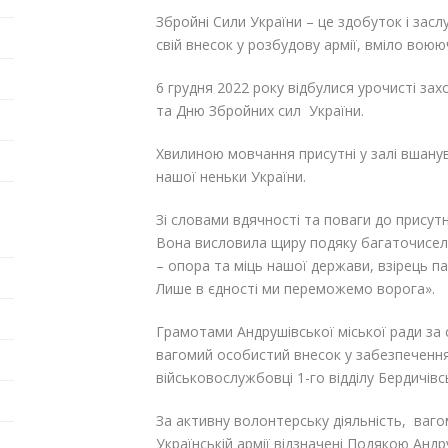
Збройні Сили України – це здобуток і засл
свій внесок у розбудову армії, вміло воюю
6 грудня 2022 року відбулися урочисті з
та Дню Збройних сил України.
Хвилиною мовчання присутні у залі вшанув
нашої неньки України.
Зі словами вдячності та поваги до присутн
Вона висловила щиру подяку багаточисельн
– опора та міць нашої держави, взірець п
Лише в єдності ми переможемо ворога».
Грамотами Андрушівської міської ради за 
вагомий особистий внесок у забезпеченн
військовослужбовці 1-го відділу Бердичів
За активну волонтерську діяльність, ваго
Українській армії відзначені Подякою Андр