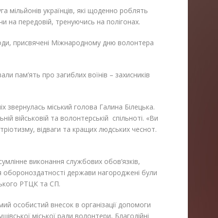
уга мільйонів українців, які щоденно роблять
чи на передовій, тренуючись на полігонах.
аходи, присвячені Міжнародному дню волонтера
али пам’ять про загиблих воїнів – захисників
іх звернулась міський голова Галина Білецька.
ій військовій та волонтерській спільноті. «Ви
атріотизму, відваги та кращих людських чеснот.
сумлінне виконання службових обов’язків,
я обороноздатності держави нагороджені були
ського РТЦК та СП.
мий особистий внесок в організації допомоги
ушівської міської ради волонтери, Благодійні