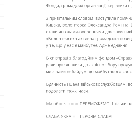
Фонди, громадські організації, керівники п
З привітальним словом виступила помічн
Кицака, волонтерка Олександра Ремінна.
стали янголами-охоронцями для захисників
«Волонтерська активна громадська позиці
у те, що у нас є майбутнє. Адже єднання 
В співпраці з благодійним фондом «Справжн
ради приєдналися до акції по збору продук
ми з вами небайдужі до майбутнього своєї
Вдячність і шана військовослужбовцям, во
подолати тяжкі часи.
Ми обов’язково ПЕРЕМОЖЕМО! І тільки плі
СЛАВА УКРАЇНІ! ГЕРОЯМ СЛАВА!