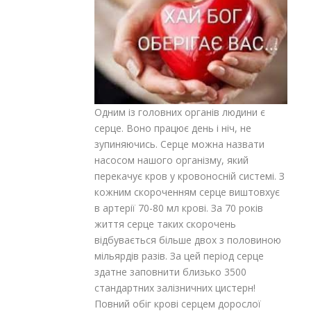
Одним із головних органів людини є
серце. Воно працює день і ніч, не
зупиняючись. Серце можна назвати
насосом нашого організму, який
перекачує кров у кровоносній системі. З
кожним скороченням серце виштовхує
в артерії 70-80 мл крові. За 70 років
життя серце таких скорочень
відбувається більше двох з половиною
мільярдів разів. За цей період серце
здатне заповнити близько 3500
стандартних залізничних цистерн!
Повний обіг крові серцем дорослої