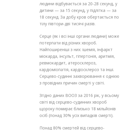
людини відбувається за 20-28 секунд, у
дитини — за 15 секунд, у підлітка — за
18 секунд. За добу кров обертається по
тілу півтори-дві тисячі разів.
Серце (як і всі інші органи людини) може
потерпати від різних хвороб.
Найпоширеніші з них: ішемія, інфаркт
міокарда, інсульт, гіпертонія, аритмія,
ревмокардит, атеросклероз,
кардіоміопатія, кардіосклероз та інші.
Серцево-судинні захворювання є однією
з провідних причин смерті у світі.
Згідно даних ВООЗ за 2016 рік, у всьому
світі від серцево-судинних хвороб
щороку помирає близько 18 мільйонів
осіб (понад 30% усіх випадків смерті).
Понад 80% смертей від серцево-