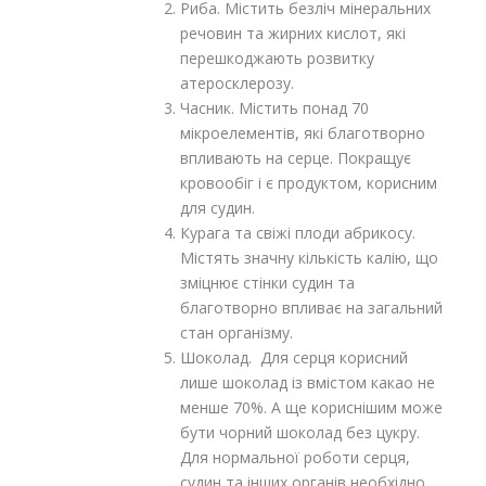
Риба. Містить безліч мінеральних
речовин та жирних кислот, які
перешкоджають розвитку
атеросклерозу.
Часник. Містить понад 70
мікроелементів, які благотворно
впливають на серце. Покращує
кровообіг і є продуктом, корисним
для судин.
Курага та свіжі плоди абрикосу.
Містять значну кількість калію, що
зміцнює стінки судин та
благотворно впливає на загальний
стан організму.
Шоколад. Для серця корисний
лише шоколад із вмістом какао не
менше 70%. А ще кориснішим може
бути чорний шоколад без цукру.
Для нормальної роботи серця,
судин та інших органів необхідно