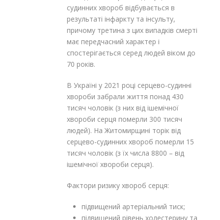
судинних хвороб відбувається в
результаті інфаркту та інсульту,
причому третина з цих випадків смерті
має передчасний характер і
спостерігається серед людей віком до
70 років.
В Україні у 2021 році серцево-судинні
хвороби забрали життя понад 430
тисяч чоловік (з них від ішемічної
хвороби серця померли 300 тисяч
людей). На Житомирщині торік від
серцево-судинних хвороб померли 15
тисяч чоловік (з їх числа 8800 – від
ішемічної хвороби серця).
Фактори ризику хвороб серця:
підвищений артеріальний тиск;
підвищений рівень холестерину та