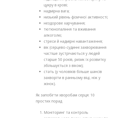
цукру в крові;
надмірна вага;
низький рівень фізичної активності;
нездорове харчування;
тютюнопаління та вживання
алкоголю;
стреси й надмірні навантаження;
вік (серцево-судинні захворювання
частіше зустрічаються у людей
старше 50 років, ризик їх розвитку
збільшується з віком);
стать (у чоловіків більше шансів
захворіти в ранньому віці, ніж у
жінок).
Як запобігти хворобам серця: 10
простих порад
Моніторинг та контроль