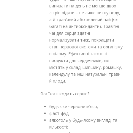
випивати на день не менше двох
літрів рідини – не лише питну воду,
а й трав’яний або зелений чай (які
багаті на антиоксиданти). Трав’яні
чаї для серця здатні
нормалізувати тиск, покращити
стан нервової системи та організму
в цілому. Ефективні також ті
продукти для сердечників, які
містять у складі шипшину, ромашку,
календулу та інші натуральні трави
й плоди.
Яка їжа шкодить серцю?
будь-яке червоне м’ясо;
фаст-фуд;
алкоголь у будь-якому вигляді та
кількості;