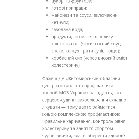
цукор та фруктоза;
готові приправи;
майонези та соуси, включаючи
кетчупи;
газована вода;
продукти, що містять велику
кількість солі (чіпси, соєвий соус,
снеки, концентрати супів тощо);
ковбасний сир (через високий вміст
холестерину).
Фахівці ДУ «Житомирський обласний
центр контролю та профілактики
хвороб МОЗ України» нагадують, що
серцево-судинні захворювання складно
лікувати — тому варто займатися
їхньою комплексною профілактикою.
Правильне харчування, контроль рівня
холестерину та заняття спортом –
чудові звички, здатні зберегти здоров’я