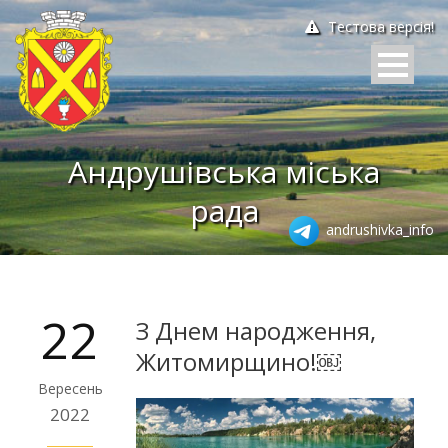
Тестова версія!
Андрушівська міська
рада
andrushivka_info
22
З Днем народження,
Житомирщино!￼
Вересень
2022