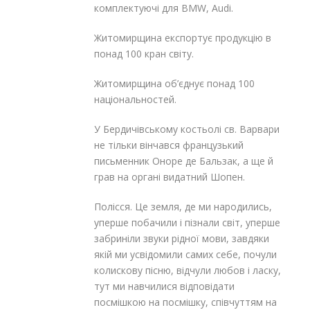
комплектуючі для BMW, Audi.
Житомирщина експортує продукцію в
понад 100 кран світу.
Житомирщина об’єднує понад 100
національностей.
У Бердичівському костьолі св. Варвари
не тільки вінчався французький
письменник Оноре де Бальзак, а ще й
грав на органі видатний Шопен.
Полісся. Це земля, де ми народились,
уперше побачили і пізнали світ, уперше
забриніли звуки рідної мови, завдяки
якій ми усвідомили самих себе, почули
колискову пісню, відчули любов і ласку,
тут ми навчилися відповідати
посмішкою на посмішку, співчуттям на