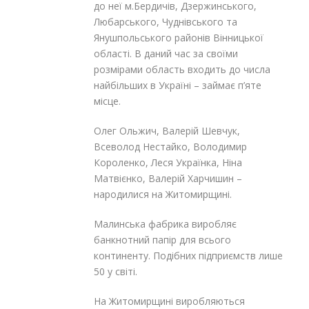
до неї м.Бердичів, Дзержинського,
Любарського, Чуднівського та
Янушпольського районів Вінницької
області. В даний час за своїми
розмірами область входить до числа
найбільших в Україні – займає п’яте
місце.
Олег Ольжич, Валерій Шевчук,
Всеволод Нестайко, Володимир
Короленко, Леся Українка, Ніна
Матвієнко, Валерій Харчишин –
народилися на Житомирщині.
Малинська фабрика виробляє
банкнотний папір для всього
континенту. Подібних підприємств лише
50 у світі.
На Житомирщині виробляються