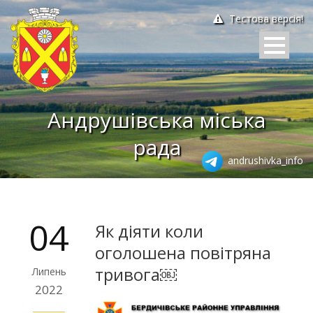
Тестова версія!
Андрушівська міська
рада
andrushivka_info
04
Як діяти коли
оголошена повітряна
тривога￼
Липень
2022