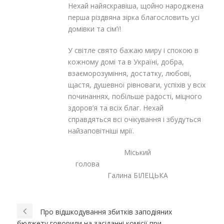
Нехай найяскравіша, щойно народжена
перша різдвяна зірка благословить усі
домівки та сім’ї!
У світле свято бажаю миру і спокою в
кожному домі та в Україні, добра,
взаєморозуміння, достатку, любові,
щастя, душевної рівноваги, успіхів у всіх
починаннях, побільше радості, міцного
здоров’я та всіх благ. Нехай
справдяться всі очікування і збудуться
найзаповітніші мрії.
Міський
голова
Галина БІЛЕЦЬКА
Про відшкодування збитків заподіяних
бюджету говорили на засіданні комісії при