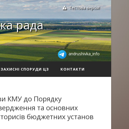
Тестова версія!
ка рада
andrushivka_info
ЗАХИСНІ СПОРУДИ ЦЗ
КОНТАКТИ
ви КМУ до Порядку
твердження та основних
торисів бюджетних установ