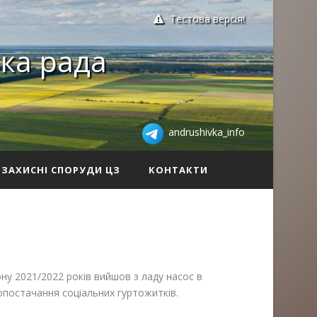
Тестова версія!
ка рада
andrushivka_info
ЗАХИСНІ СПОРУДИ ЦЗ
КОНТАКТИ
ну 2021/2022 років вийшов з ладу насос в
опостачання соціальних гуртожитків.