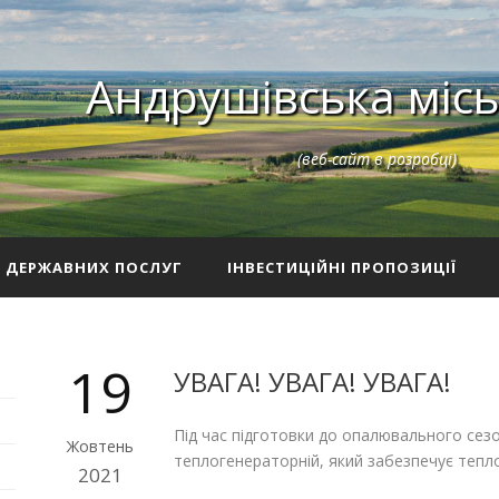
Андрушівська місь
(веб-сайт в розробці)
З ДЕРЖАВНИХ ПОСЛУГ
ІНВЕСТИЦІЙНІ ПРОПОЗИЦІЇ
19
УВАГА! УВАГА! УВАГА!
Під час підготовки до опалювального сезо
Жовтень
теплогенераторній, який забезпечує тепл
2021