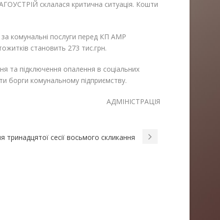
АГОУСТРІЙ склалася критична ситуація. Кошти
ь за комунальні послуги перед КП АМР
итків становить 273 тис.грн.
я та підключення опалення в соціальних
ти борги комунальному підприємству.
АДМІНІСТРАЦІЯ
я тринадцятої сесії восьмого скликання