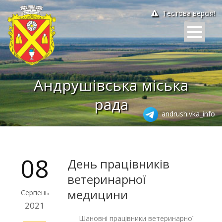
Тестова версія!
Андрушівська міська
рада
andrushivka_info
08
День працівників
ветеринарної
медицини
Серпень
2021
Шановні працівники ветеринарної