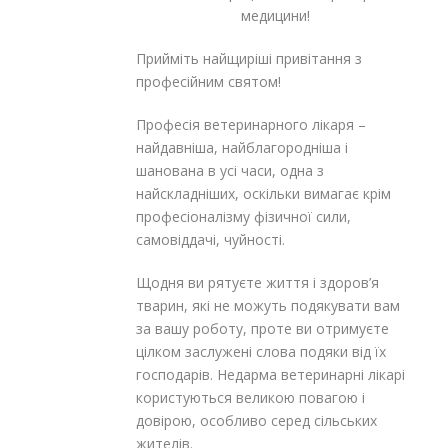
медицини!
Прийміть найщиріші привітання з
професійним святом!
Професія ветеринарного лікаря –
найдавніша, найблагородніша і
шанована в усі часи, одна з
найскладніших, оскільки вимагає крім
професіоналізму фізичної сили,
самовіддачі, чуйності.
Щодня ви рятуєте життя і здоров’я
тварин, які не можуть подякувати вам
за вашу роботу, проте ви отримуєте
цілком заслужені слова подяки від їх
господарів. Недарма ветеринарні лікарі
користуються великою повагою і
довірою, особливо серед сільських
жителів.