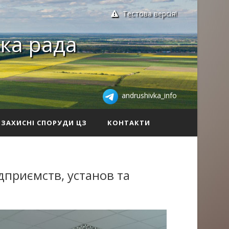
Тестова версія!
ка рада
andrushivka_info
ЗАХИСНІ СПОРУДИ ЦЗ
КОНТАКТИ
ідприємств, установ та