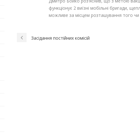
Дмитро Бойко роз’яснив, що з метою вакц
функціонує 2 виїзні мобільні бригади, ще
можливе за місцем розташування того чи 
Засідання постійних комісій