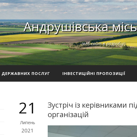
Андрушівська місь
(веб-сайт в розробці)
З ДЕРЖАВНИХ ПОСЛУГ
ІНВЕСТИЦІЙНІ ПРОПОЗИЦІЇ
21
Зустріч із керівниками п
організацій
Липень
2021