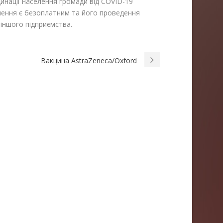
инації населення громади від COVID-19
плення є безоплатним та його проведення
іншого підприємства.
Вакцина AstraZeneca/Oxford