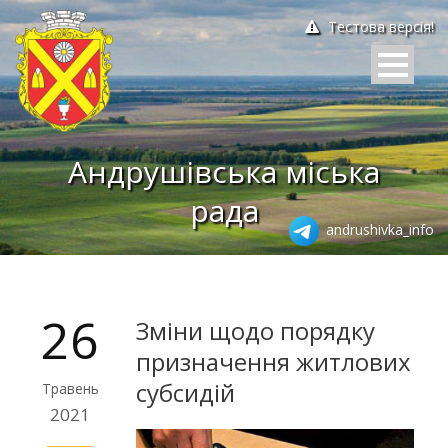
Тестова версія!
Андрушівська міська
рада
andrushivka_info
26
Зміни щодо порядку
призначення житлових
субсидій
Травень
2021