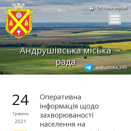
Тестова версія!
Андрушівська міська
рада
andrushivka_info
24
Оперативна
інформація щодо
захворюваності
Травень
2021
населення на