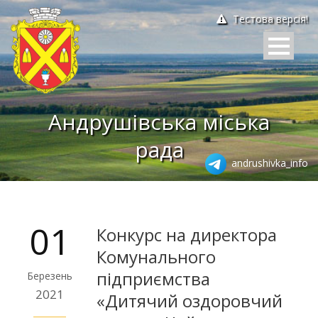
Тестова версія!
Андрушівська міська
рада
andrushivka_info
01
Конкурс на директора
Комунального
підприємства
Березень
2021
«Дитячий оздоровчий