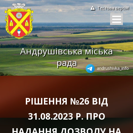
Тестова версія!
Андрушівська міська
рада
andrushivka_info
РІШЕННЯ №26 ВІД
31.08.2023 Р. ПРО
НАДАННЯ ДОЗВОЛУ НА