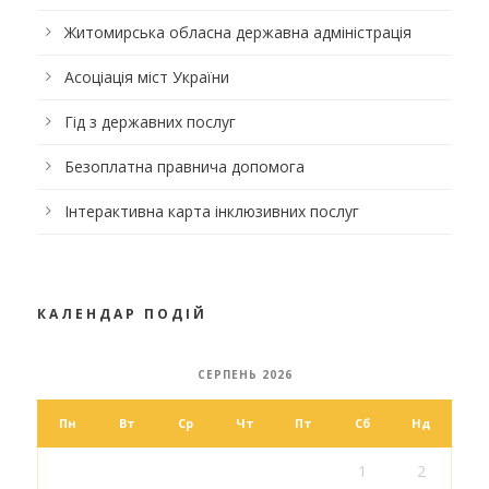
Житомирська обласна державна адміністрація
Асоціація міст України
Гід з державних послуг
Безоплатна правнича допомога
Інтерактивна карта інклюзивних послуг
КАЛЕНДАР ПОДІЙ
СЕРПЕНЬ 2026
Пн
Вт
Ср
Чт
Пт
Сб
Нд
1
2