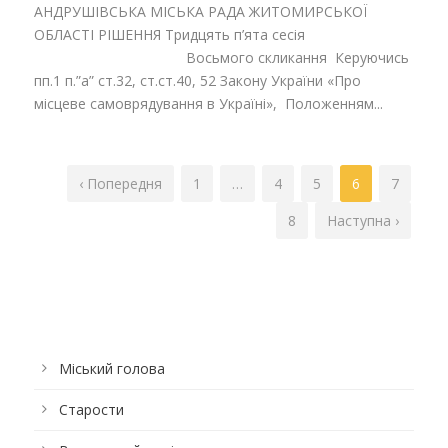
АНДРУШІВСЬКА МІСЬКА РАДА ЖИТОМИРСЬКОЇ
ОБЛАСТІ РІШЕННЯ Тридцять п’ята сесія
Восьмого скликання Керуючись
пп.1 п.”а” ст.32, ст.ст.40, 52 Закону України «Про
місцеве самоврядування в Україні», Положенням...
‹ Попередня
1
…
4
5
6
7
8
Наступна ›
Міський голова
Старости