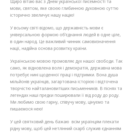
Щиро вітаю вас з Днем української писемності та
мови, святом, яке своєю глибинною духовною суттю
історично звеличує нашу націю!
У всьому світі відомо, що державність мови є
універсальною формою об’єднання людей в одне ціле,
в один народ. Це важливий чинник самовизначення
нації, надійна основа розвитку країни.
Українською мовою промовляє дух нашої свободи. Так
само, як відновлена воля і демократія, державна мова
потребує нині щоденної праці і підтримки. Вона душа
мільйонів українців, загартована історією і відточена
творчістю найталановитіших письменників. В піснях та
легендах наші предки поширювали її від роду до роду.
Ми любимо свою гарну, співучу мову, цінуємо та
пишаємося нею!
У цей святковий день бажаю всім українцям плекати
рідну мову, щоб цей нетлінний скарб служив єднанням