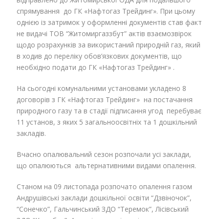
спрямування до ГК «Нафтогаз Трейдинг». При цьому
однією із затримок у оформленні документів став факт
не видачі ТОВ “Житомиргаззбут” актів взаємозвірок
щодо розрахунків за використаний природній газ, який
в ходив до переліку обов’язкових документів, що
необхідно подати до ГК «Нафтогаз Трейдинг» .
На сьогодні комунальними установами укладено 8
договорів з ГК «Нафтогаз Трейдинг» на постачання
природного газу та в стадії підписання угод перебуває
11 установ, з яких 5 загальноосвітніх та 1 дошкільний
закладів.
Вчасно опалювальний сезон розпочали усі заклади,
що опалюються альтернативними видами опалення.
Станом на 09 листопада розпочато опалення газом
Андрушівські заклади дошкільної освіти “Дзвіночок”,
“Сонечко”, Гальчинський ЗДО “Теремок”, Лісівський