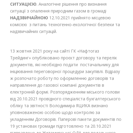
СИТУАЦІЄЮ
. Аналогічне рішення про визнання
ситуації з опалення природним газом в громаді
НАДЗВИЧАЙНОЮ
12.10.2021 прийнято місцевою
комісією з питань техногенно-екологічної безпеки та
надзвичайних ситуацій.
13 жовтня 2021 року на сайті ГК «Нафтогаз
Трейдинг» опубліковано проєкт договору та перелік
документів, які необхідно подати постачальнику для
ініціювання переговорної процедури закупівлі. Відразу
ж розпочато роботу по оформленню договорів та
направлення до газової компанії документів в
електронній формі. Розпорядженням міського голови
від 20.10.2021 провідного спеціаліста бухгалтерського
обліку та звітності Володимира ЯЦИКА визнано
уповноваженою особою щодо контролю за
укладенням Договорів. Паперові пакети документів по
19 установах громади підготовлено та 20.10.2021
відправлено до Житомирської ОДА для подальшого