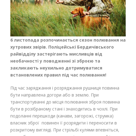
6 листопада розпочинається сезон полювання на
хутрових звірів. Поліцейські Бердичівського
райвідділу застерігають мисливців від
необачності у поводженні зі зброєю та
закликають неухильно дотримуватися
встановлених правил під час полювання!
Під час заряджання і розряджання рушниця повинна
бути направлена догори або в землю. При
транспортуванні до місця полювання зброя повинна
бути в розібраному стані і знаходитись в чохлі. При
подоланні перешкоди (канави, загорожі, струмка)
власник зброї повинен її розрядити і переносити в
розкритому вигл
яді. При стрільбі кулями впевніться,