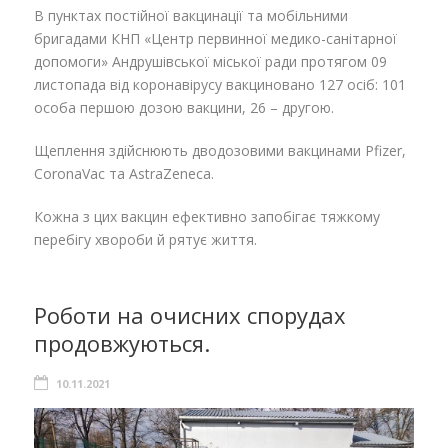
В пунктах постійної вакцинації та мобільними
бригадами КНП «Центр первинної медико-санітарної
допомоги» Андрушівської міської ради протягом 09
листопада від коронавірусу вакциновано 127 осіб: 101
особа першою дозою вакцини, 26 – другою.
Щеплення здійснюють дводозовими вакцинами Pfizer,
CoronaVac та AstraZeneca.
Кожна з цих вакцин ефективно запобігає тяжкому
перебігу хвороби й рятує життя.
Роботи на очисних спорудах
продовжуються.
10.11.2021