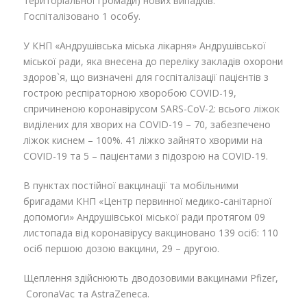
територіальної громади) нових випадків.
Госпіталізовано 1 особу.
У КНП «Андрушівська міська лікарня» Андрушівської
міської ради, яка внесена до переліку закладів охорони
здоров`я, що визначені для госпіталізації пацієнтів з
гострою респіраторною хворобою COVID-19,
спричиненою коронавірусом SARS-CoV-2: всього ліжок
виділених для хворих на COVID-19 – 70, забезпечено
ліжок киснем – 100%. 41 ліжко зайнято хворими на
COVID-19 та 5 – пацієнтами з підозрою на COVID-19.
В пунктах постійної вакцинації та мобільними
бригадами КНП «Центр первинної медико-санітарної
допомоги» Андрушівської міської ради протягом 09
листопада від коронавірусу вакциновано 139 осіб: 110
осіб першою дозою вакцини, 29 – другою.
Щеплення здійснюють дводозовими вакцинами Pfizer,
CoronaVac та AstraZeneca.