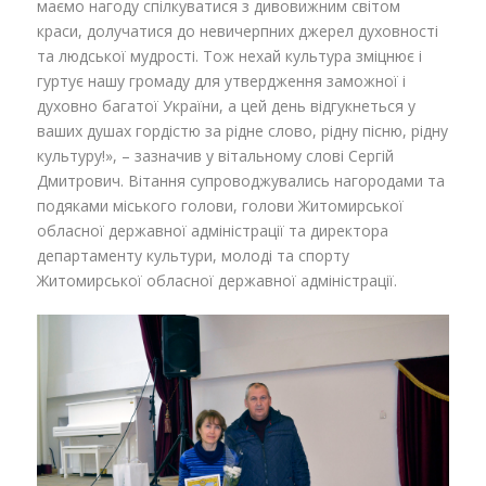
маємо нагоду спілкуватися з дивовижним світом
краси, долучатися до невичерпних джерел духовності
та людської мудрості. Тож нехай культура зміцнює і
гуртує нашу громаду для утвердження заможної і
духовно багатої України, а цей день відгукнеться у
ваших душах гордістю за рідне слово, рідну пісню, рідну
культуру!», – зазначив у вітальному слові Сергій
Дмитрович. Вітання супроводжувались нагородами та
подяками міського голови, голови Житомирської
обласної державної адміністрації та директора
департаменту культури, молоді та спорту
Житомирської обласної державної адміністрації.