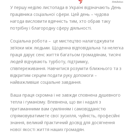
У першу неділю листопада в Україні відзначають День
працівника соціальної сфери. Цей день – чудова
нагода висловити вдячність тим, хто обрав таку
потрібну і благородну сферу діяльності.
Соціальна робота – це мистецтво налагоджувати
зв’язки між людьми. Щоденна відповідальна та нелегка
праця дарує сенс життя багатьом громадянам, тисячі
людей відчувають турботу, підтримку,
співпереживання. Навчитися розуміти ближнього та з
відкритим серцем подати руку допомоги –
найважливіше соціальне завдання.
Ваша праця скромна і не завжди сповнена душевного
тепла і гуманізму. Впевнена, що ви і надалі з
притаманними вам сумлінням і самовідданістю
спрямовуватимете свої зусилля, чуйність, професійні
знання, великий практичний досвід для досягнення
нової якості життя наших громадян.