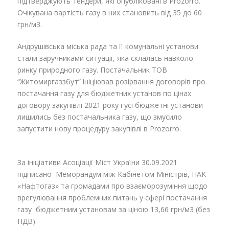
підтверджують тендери, які опубліковані в Prozorro.
Очікувана вартість газу в них становить від 35 до 60
грн/м3.
Андрушівська міська рада та її комунальні установи
стали заручниками ситуації, яка склалась навколо
ринку природного газу. Постачальник ТОВ
“Житомиргаззбут” ініціював розірвання договорів про
постачання газу для бюджетних установ по цінах
договору закупівлі 2021 року і усі бюджетні установи
лишились без постачальника газу, що змусило
запустити нову процедуру закупівлі в Prozorro.
За ініціативи Асоціації Міст України 30.09.2021
підписано Меморандум між Кабінетом Міністрів, НАК
«Нафтогаз» та громадами про взаєморозуміння щодо
врегулювання проблемних питань у сфері постачання
газу бюджетним установам за ціною 13,66 грн/м3 (без
ПДВ)