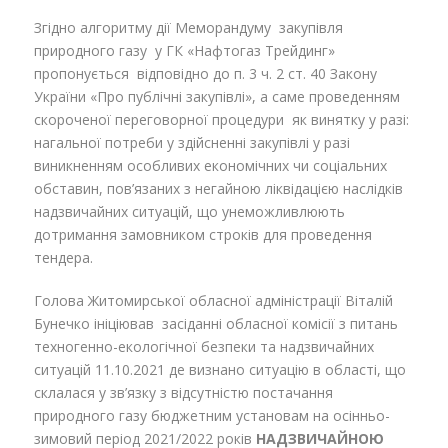
Згідно алгоритму дії Меморандуму закупівля
природного газу у ГК «Нафтогаз Трейдинг»
пропонується відповідно до п. 3 ч. 2 ст. 40 Закону
України «Про публічні закупівлі», а саме проведенням
скороченої переговорної процедури як винятку у разі:
нагальної потреби у здійсненні закупівлі у разі
виникненням особливих економічних чи соціальних
обставин, пов’язаних з негайною ліквідацією наслідків
надзвичайних ситуацій, що унеможливлюють
дотримання замовником строків для проведення
тендера.
Голова Житомирської обласної адміністрації Віталій
Бунечко ініціював засіданні обласної комісії з питань
техногенно-екологічної безпеки та надзвичайних
ситуацій 11.10.2021 де визнано ситуацію в області, що
склалася у зв’язку з відсутністю постачання
природного газу бюджетним установам на осінньо-
зимовий період 2021/2022 років
НАДЗВИЧАЙНОЮ