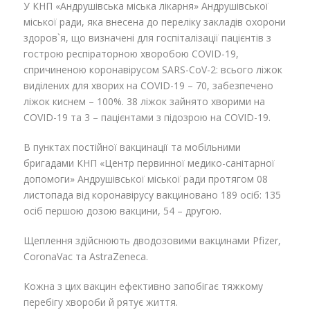
У КНП «Андрушівська міська лікарня» Андрушівської
міської ради, яка внесена до переліку закладів охорони
здоров`я, що визначені для госпіталізації пацієнтів з
гострою респіраторною хворобою COVID-19,
спричиненою коронавірусом SARS-CoV-2: всього ліжок
виділених для хворих на COVID-19 – 70, забезпечено
ліжок киснем – 100%. 38 ліжок зайнято хворими на
COVID-19 та 3 – пацієнтами з підозрою на COVID-19.
В пунктах постійної вакцинації та мобільними
бригадами КНП «Центр первинної медико-санітарної
допомоги» Андрушівської міської ради протягом 08
листопада від коронавірусу вакциновано 189 осіб: 135
осіб першою дозою вакцини, 54 – другою.
Щеплення здійснюють дводозовими вакцинами Pfizer,
CoronaVac та AstraZeneca.
Кожна з цих вакцин ефективно запобігає тяжкому
перебігу хвороби й рятує життя.