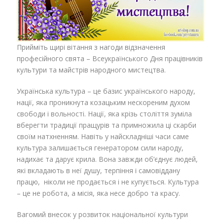
Прийміть щирі вітання з нагоди відзначення
професійного свята – Всеукраїнського Дня працівників
культури та майстрів народного мистецтва.
Українська культура – це базис українського народу,
нації, яка проникнута козацьким нескореним духом
свободи і вольності. Нації, яка крізь століття зуміла
вберегти традиції пращурів та примножила ці скарби
своїм натхненням. Навіть у найскладніші часи саме
культура залишається генератором сили народу,
надихає та дарує крила. Вона завжди об’єднує людей,
які вкладають в неї душу, терпіння і самовіддану
працю, ніколи не продається і не купується. Культура
– це не робота, а місія, яка несе добро та красу.
Вагомий внесок у розвиток національної культури