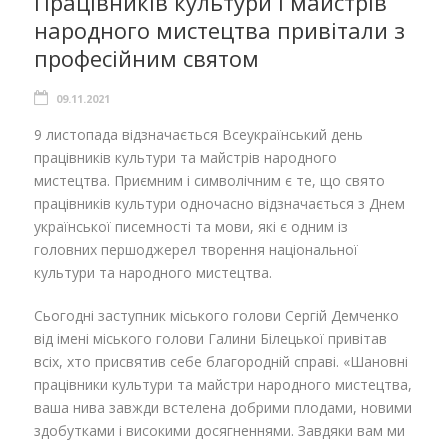
Працівників культури і майстрів
народного мистецтва привітали з
професійним святом
09.11.2021
9 листопада відзначається Всеукраїнський день
працівників культури та майстрів народного
мистецтва. Приємним і символічним є те, що свято
працівників культури одночасно відзначається з Днем
української писемності та мови, які є одним із
головних першоджерел творення національної
культури та народного мистецтва.
Сьогодні заступник міського голови Сергій Демченко
від імені міського голови Галини Білецької привітав
всіх, хто присвятив себе благородній справі. «Шановні
працівники культури та майстри народного мистецтва,
ваша нива завжди встелена добрими плодами, новими
здобутками і високими досягненнями. Завдяки вам ми