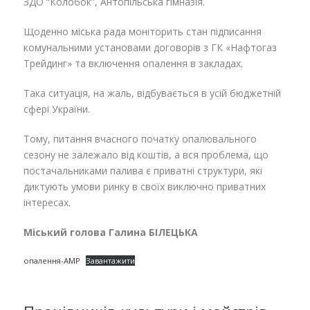
ЗДО “Колобок”, Антопільська гімназія.
Щоденно міська рада моніторить стан підписання
комунальними установами договорів з ГК «Нафтогаз
Трейдинг» та включення опалення в закладах.
Така ситуація, на жаль, відбувається в усій бюджетній
сфері України.
Тому, питання вчасного початку опалювального
сезону не залежало від коштів, а вся проблема, що
постачальниками палива є приватні структури, які
диктують умови ринку в своїх виключно приватних
інтересах.
Міський голова Галина БІЛЕЦЬКА
опалення-АМР
Завантажити