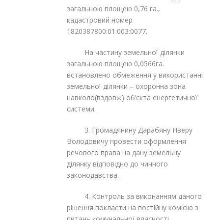
загальною площею 0,76 га.,
кадастровий номер
1820387800:01:003:0077.
На частину земельної ділянки
загальною площею 0,0566га.
встановлено обмеження у використанні
земельної ділянки – охоронна зона
навколо(вздовж) об’єкта енергетичної
системи.
3. Громадянину Дарабяну Нверу
Володовичу провести оформлення
речового права на дану земельну
ділянку відповідно до чинного
законодавства.
4. Контроль за виконанням даного
рішення покласти на постійну комісію з
питань комунальної власності,