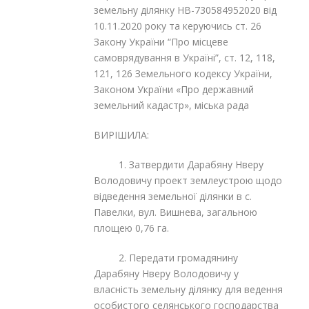
земельну ділянку НВ-730584952020 від
10.11.2020 року та керуючись ст. 26
Закону України “Про місцеве
самоврядування в Україні”, ст. 12, 118,
121, 126 Земельного кодексу України,
Законом України «Про державний
земельний кадастр», міська рада
ВИРІШИЛА:
1. Затвердити Дарабяну Нверу
Володовичу проект землеустрою щодо
відведення земельної ділянки в с.
Павелки, вул. Вишнева, загальною
площею 0,76 га.
2. Передати громадянину
Дарабяну Нверу Володовичу у
власність земельну ділянку для ведення
особистого селянського господарства