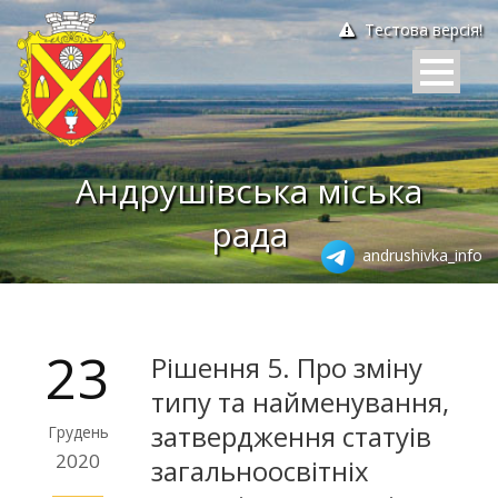
Тестова версія!
Андрушівська міська
рада
andrushivka_info
23
Рішення 5. Про зміну
типу та найменування,
затвердження статуів
Грудень
2020
загальноосвітніх