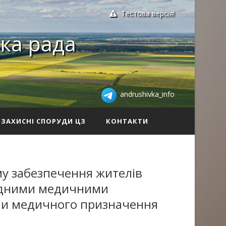
Тестова версія!
ка рада
andrushivka_info
ЗАХИСНІ СПОРУДИ ЦЗ
КОНТАКТИ
му забезпечення жителів
ідними медичними
ми медичного призначення