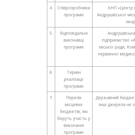
4.
Співрозробники
КНП «Центр 
програми
Андрушівської м
ліка
5.
Відповідальні
Андрушівська
виконавці
підприємство «А
програми
міської ради, Ко
первинної медико
6.
Термін
реалізації
програми
7.
Перелік
Державний бюджет,
місцевих
інші джерела не
бюджетів, які
беруть участь у
виконанні
програми