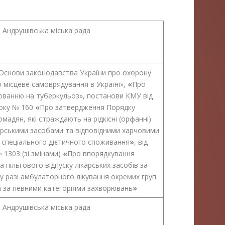
Андрушівська міська рада
«Основи законодавства України про охорону
о місцеве самоврядування в Україні»,
«
Про
юванню на туберкульоз», постанови КМУ від
року № 160
«
Про затвердження Порядку
мадян, які страждають на рідкісні (орфанні)
арськими засобами та відповідними харчовими
 спеціального дієтичного споживання
»
, від
 1303 (зі змінами)
«
Про впорядкування
 пільгового відпуску лікарських засобів за
 у разі амбулаторного лікування окремих груп
а за певними категоріями захворювань
»
Андрушівська міська рада