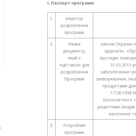
І. Паспорт програми
1.
Ініціатор
розроблення
програми
2.
Назва
закони України 
документу,
здоров’я», «Пр
який є
протидію захвор
підставою для
31.03.2015 
розроблення
забезпечення гро
Програми
захворювання, лік
продуктами для
17.08.1998 №
безоплатного та
рецептами лікарів
населення т
3.
Розробник
о
програми