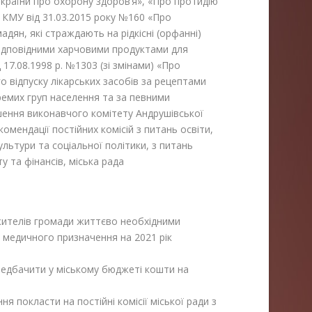
країни про охорону здоров’я», «Про протидію
КМУ від 31.03.2015 року №160 «Про
ян, які страждають на рідкісні (орфанні)
відповідними харчовими продуктами для
17.08.1998 р. №1303 (зі змінами) «Про
 відпуску лікарських засобів за рецептами
кремих груп населення та за певними
ення виконавчого комітету Андрушівської
комендації постійних комісій з питань освіти,
льтури та соціальної політики, з питань
 та фінансів, міська рада
ителів громади життєво необхідними
медичного призначення на 2021 рік
редбачити у міському бюджеті кошти на
 покласти на постійні комісії міської ради з