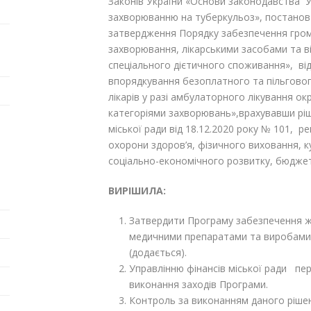
Законів України «Основи законодавства У
захворюванню на туберкульоз», постанов 
затвердження Порядку забезпечення громад
захворювання, лікарськими засобами та 
спеціального дієтичного споживання», від 
впорядкування безоплатного та пільгового
лікарів у разі амбулаторного лікування о
категоріями захворювань»,врахувавши ріш
міської ради від 18.12.2020 року № 101, ре
охорони здоров’я, фізичного виховання, ку
соціально-економічного розвитку, бюджету
ВИРІШИЛА:
Затвердити Програму забезпечення ж
медичними препаратами та виробами 
(додається).
Управлінню фінансів міської ради пе
виконання заходів Програми.
Контроль за виконанням даного рішення