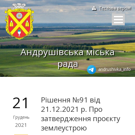
Тестова версія!
Андрушівська міська
рада
andrushivka_info
21
Рішення №91 від
21.12.2021 р. Про
затвердження проєкту
Грудень
2021
землеустрою