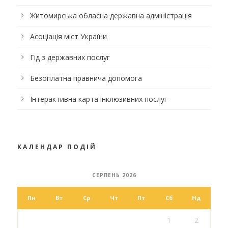
Житомирська обласна державна адміністрація
Асоціація міст України
Гід з державних послуг
Безоплатна правнича допомога
Інтерактивна карта інклюзивних послуг
КАЛЕНДАР ПОДІЙ
СЕРПЕНЬ 2026
Пн
Вт
Ср
Чт
Пт
Сб
Нд
1
2