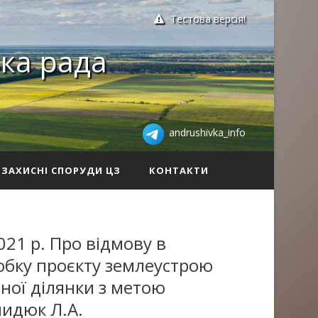
Тестова версія!
ка рада
andrushivka_info
ЗАХИСНІ СПОРУДИ ЦЗ
КОНТАКТИ
021 р. Про відмову в
обку проєкту землеустрою
ної ділянки з метою
мидюк Л.А.