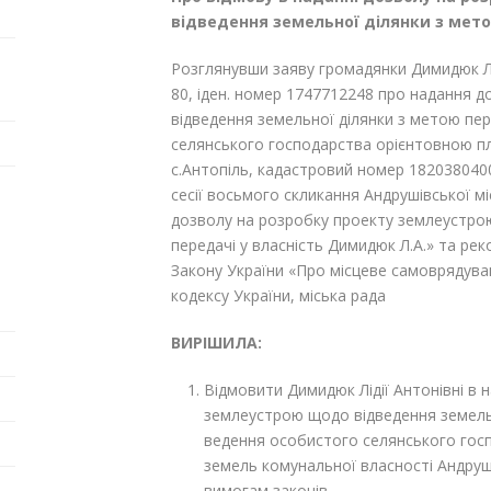
відведення земельної ділянки з мет
Розглянувши заяву громадянки Димидюк Лід
80, іден. номер 1747712248 про надання 
відведення земельної ділянки з метою пер
селянського господарства орієнтовною п
с.Антопіль, кадастровий номер 182038040
сесії восьмого скликання Андрушівської мі
дозволу на розробку проекту землеустро
передачі у власність Димидюк Л.А.» та рек
Закону України «Про місцеве самоврядуванн
кодексу України, міська рада
ВИРІШИЛА:
Відмовити Димидюк Лідії Антонівні в 
землеустрою щодо відведення земельн
ведення особистого селянського госп
земель комунальної власності Андрушів
вимогам законів.