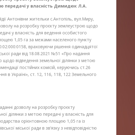
ою
передачі у власність Димидюк Л.А.
ії Антонівни жительки с.Антопіль, вул.Миру,
дозволу на розробку проєкту землеустрою щодо
едачі у власність для ведення особистого
лощею 1,05 га за межами населеного пункту
0:02:000:0158, враховуючи рішення одинадцятої
ської ради від 18.08.2021 №51 «Про надання
ю щодо відведення земельної ділянки з метою
омендації постійних комісій, керуючись ст.26
я в Україні», ст. 12, 116, 118, 122 Земельного
наданні дозволу на розробку проєкту
ої ділянки з метою передачі у власність для
одарства орієнтовною площею 1,05 га із
ської міської ради в зв’язку з невідповідністю