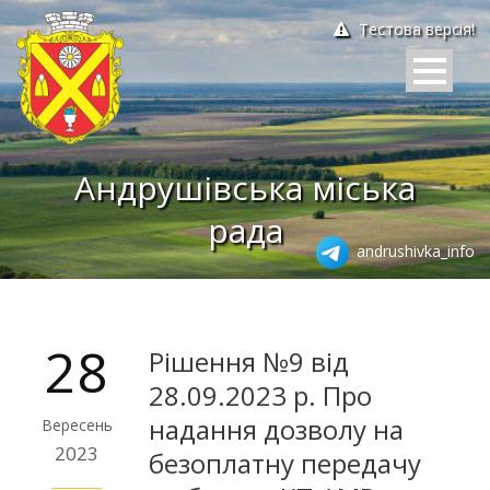
Тестова версія!
Андрушівська міська
рада
andrushivka_info
28
Рішення №9 від
28.09.2023 р. Про
надання дозволу на
Вересень
2023
безоплатну передачу