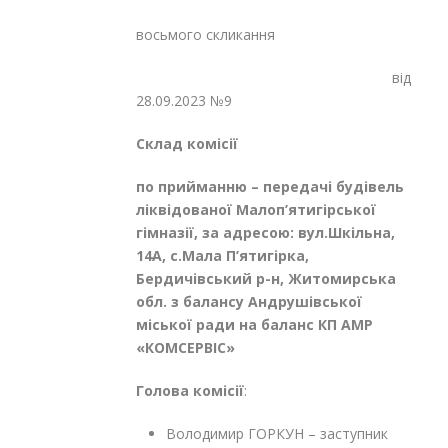
восьмого скликання
від
28.09.2023 №9
Склад комісії
по прийманню – передачі будівель
ліквідованої Малоп’ятигірської
гімназії, за адресою: вул.Шкільна,
14А, с.Мала П’ятигірка,
Бердичівський р-н, Житомирська
обл
. з балансу Андрушівської
міської ради на баланс КП АМР
«КОМСЕРВІС»
Голова комісії
:
Володимир ГОРКУН – заступник