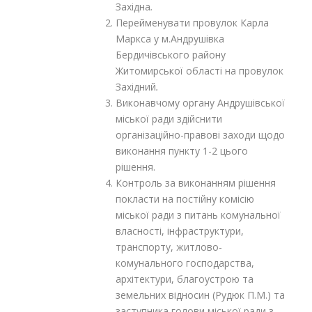
Західна
.
Перейменувати провулок Карла
Маркса у м.Андрушівка
Бердичівського району
Житомирської області на провулок
Західний
.
Виконавчому органу Андрушівської
міської ради здійснити
організаційно-правові заходи щодо
виконання пункту 1-2 цього
рішення.
Контроль за виконанням рішення
покласти на постійну комісію
міської ради з питань комунальної
власності, інфраструктури,
транспорту, житлово-
комунального господарства,
архітектури, благоустрою та
земельних відносин (Рудюк П.М.) та
заступника голови міської ради з