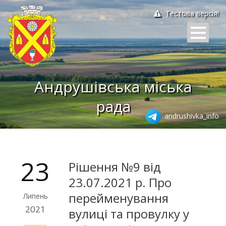
Тестова версія!
Андрушівська міська
рада
andrushivka_info
23
Рішення №9 від
23.07.2021 р. Про
перейменування
Липень
2021
вулиці та провулку у