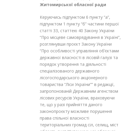
Житомирської обласної ради
Керуючись підпунктом 6 пункту “а”,
підпунктом 1 пункту “б” частини першої
статті 33, статтею 40 Закону України
“Про місцеве самоврядування в Україні”,
розглянувши проєкт Закону України
“Про особливості управління об’єктами
державної власності в лісовій галузі та
порядок утворення та діяльності
спеціалізованого державного
лісогосподарського акціонерного
товариства “Ліси України”” в редакції,
запропонованій Державним агенством
лісових ресурсів України, враховуючи
те, що у разі прийняття даного
законопроєкту можливе порушення
права спільної власності
територіальних громад сіл, селищ, міст