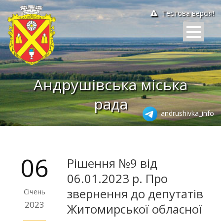
Тестова версія!
Андрушівська міська
рада
andrushivka_info
06
Рішення №9 від
06.01.2023 р. Про
звернення до депутатів
Січень
2023
Житомирської обласної