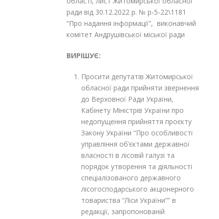
області, лист Житомирської обласної
ради від 30.12.2022 р. № р-5-22\1181
“Про надання інформації”, виконавчий
комітет Андрушівської міської ради
ВИРІШУЄ:
Просити депутатів Житомирської
обласної ради прийняти звернення
до Верховної Ради України,
Кабінету Міністрів України про
недопущення прийняття проєкту
Закону України “Про особливості
управління об’єктами державної
власності в лісовій галузі та
порядок утворення та діяльності
спеціалізованого державного
лісогосподарського акціонерного
товариства “Ліси України”” в
редакції, запропонованій