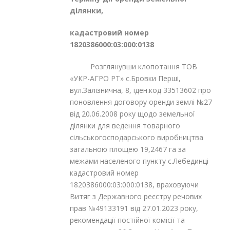
ділянки,
кадастровий номер
1820386000:03:000:0138
Розглянувши клопотання ТОВ
«УКР-АГРО РТ» с.Бровки Перші,
вул.Залізнична, 8, іден.код 33513602 про
поновлення договору оренди землі №27
від 20.06.2008 року щодо земельної
ділянки для ведення товарного
сільськогосподарського виробництва
загальною площею 19,2467 га за
межами населеного пункту с.Лебединці
кадастровий номер
1820386000:03:000:0138, враховуючи
Витяг з Державного реєстру речових
прав №49133191 від 27.01.2023 року,
рекомендації постійної комісії та