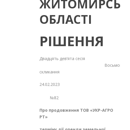
ЖИТОМИРСЬК
ОБЛАСТІ
РІШЕННЯ
Двадцять дев’ята сесія
Восьмого
скликання
24.02.2023
№82
Про продовження ТОВ «УКР-АГРО
РТ»
терміну дії оренди земельної