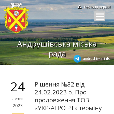
Тестова версія!
Андрушівська міська
рада
andrushivka_info
24
Рішення №82 від
24.02.2023 р. Про
продовження ТОВ
Лютий
2023
«УКР-АГРО РТ» терміну