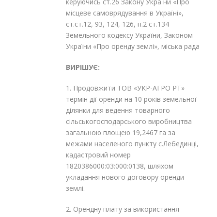
керуючись ст.26 Закону України «Про
місцеве самоврядування в Україні»,
ст.ст.12, 93, 124, 126, п.2 ст.134
Земельного кодексу України, Законом
України «Про оренду землі», міська рада
ВИРІШУЄ:
1. Продовжити ТОВ «УКР-АГРО РТ»
термін дії оренди на 10 років земельної
ділянки для ведення товарного
сільськогосподарського виробництва
загальною площею 19,2467 га за
межами населеного пункту с.Лебединці,
кадастровий номер
1820386000:03:000:0138, шляхом
укладання нового договору оренди
землі.
2. Орендну плату за використання