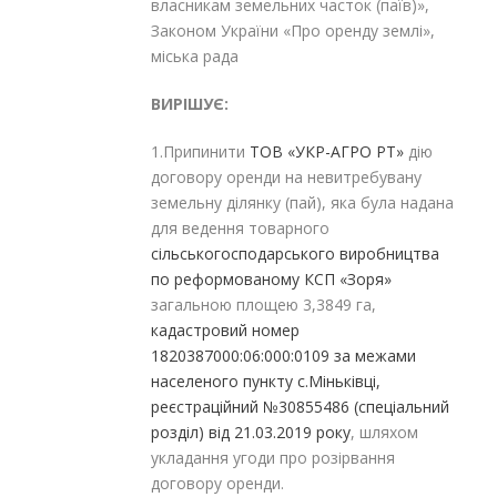
власникам земельних часток (паїв)»,
Законом України «Про оренду землі»,
міська рада
ВИРІШУЄ:
1.Припинити
ТОВ «УКР-АГРО РТ»
дію
договору оренди на невитребувану
земельну ділянку (пай), яка була надана
для ведення товарного
сільськогосподарського виробництва
по реформованому
КСП «Зоря»
загальною площею 3,3849 га,
кадастровий номер
1820387000:06:000:0109 за межами
населеного пункту с.Міньківці,
реєстраційний №30855486 (спеціальний
розділ) від 21.03.2019 року
, шляхом
укладання угоди про розірвання
договору оренди.