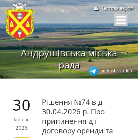
Тестова версія!
Андрушівська міська
рада
andrushivka_info
30
Рішення №74 від
30.04.2026 р. Про
припинення дії
Квітень
2026
договору оренди та