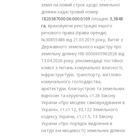
землі на новий строк щодо земельної
ділянки кадастровий номер
1820387000:06:000:0109
площею
3,3848
га
, враховуючи реєстрацію іншого
речового права (права оренди)
№30855486 від 21.03.2019 року, Витяг з
Державного земельного кадастру про
земельну ділянку НВ-0000605962026 від
13.04.2026 року, рекомендації постійної
комісії з питань комунальної власності,
інфраструктури, транспорту, житлово-
комунального господарства,
архітектури, благоустрою та земельних
відносин та керуючись ст.26 Закону
України «Про місцеве самоврядування в
Україні», ст.ст.12, 93,122 Земельного
кодексу України, ст.ст.5, 13 Закону
України «Про порядок виділення в
натурі (на місцевості) земельних ділянок