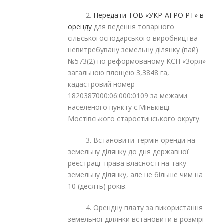
2.
Передати
ТОВ «УКР-АГРО РТ» в
оренду
для ведення товарного
сільськогосподарського виробництва
невитребувану земельну ділянку (пай)
№573(2) по реформованому КСП «Зоря»
загальною площею 3,3848 га,
кадастровий номер
1820387000:06:000:0109 за межами
населеного пункту с.Міньківці
Мостівського старостинського округу.
3. Встановити термін оренди на
земельну ділянку до дня державної
реєстрації права власності на таку
земельну ділянку, але не більше чим на
10 (десять) років.
4. Орендну плату за використання
земельної ділянки встановити в розмірі