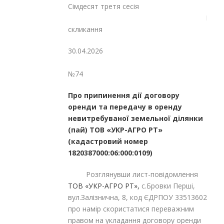
Сімдесят третя сесія
Восьмог
скликання
30.04.2026
№74
Про припинення дії договору
оренди та передачу в оренду
невитребуваної земельної ділянки
(пай) ТОВ «УКР-АГРО РТ»
(кадастровий номер
1820387000:06:000:0109)
Розглянувши лист-повідомлення
ТОВ «УКР-АГРО РТ»,
с.Бровки Перші,
вул.Залізнична, 8, код ЄДРПОУ 33513602
про намір скористатися переважним
правом на укладання договору оренди