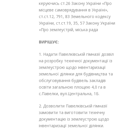
керуючись ст.26 Закону України «Про
місцеве самоврядування в Україні»,
ст.ст.12, 79
1
, 83 Земельного кодексу
України, ст.ст.19, 35, 57 Закону України
«Про землеустрій, міська рада
ВИРІШУЄ:
1. Надати Павелківській гімназії дозвіл
на розробку технічної документації із
землеустрою щодо інвентаризації
земельної ділянки для будівництва та
обслуговування будівель закладів
освіти загальною площею 4,0 га в
с.Павелки, вул.Центральна, 1Б.
2. Дозволити Павелківській гімназії
замовити та виготовити технічну
документацію із землеустрою щодо
інвентаризації земельної ділянки.