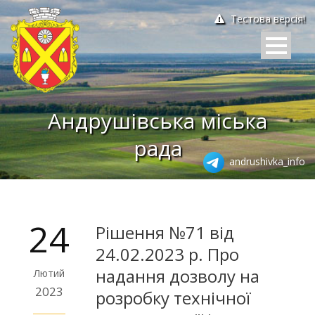
Тестова версія!
Андрушівська міська
рада
andrushivka_info
24
Рішення №71 від
24.02.2023 р. Про
надання дозволу на
Лютий
2023
розробку технічної