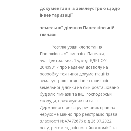
документації із землеустрою щодо
інвентаризації
земельної ділянки Павелківській
гімназії
Розглянувши клопотання
Павелківської гімназії с.Павелки,
вул.Центральна, 1Б, код ЄДРПОУ
20409317 про надання дозволу на
розробку технічної документації із
землеустрою щодо інвентаризації
земельної ділянки на якій розташовано
будівлю гімназії та інші господарські
споруди, враховуючи витяг з
Державного реєстру речових прав на
нерухоме майно про реєстрацію права
власності №47472676 від 26.07.2022
року, рекомендації постійної комісії та