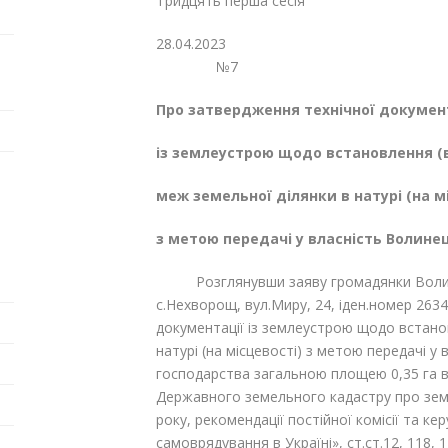
Тридцять перша сесі
28.04
№7
Про затвердження технічної докумен
із землеустрою щодо встановлення (
меж земельної ділянки в натурі (на м
з метою передачі у власність Волинец
Розглянувши заяву громадянки Волине
с.Нехворощ, вул.Миру, 24, іден.номер 263
документації із землеустрою щодо встано
натурі (на місцевості) з метою передачі у
господарства загальною площею 0,35 га в
Державного земельного кадастру про земе
року, рекомендації постійної комісії та к
самоврядування в Україні», ст.ст.12, 118, 