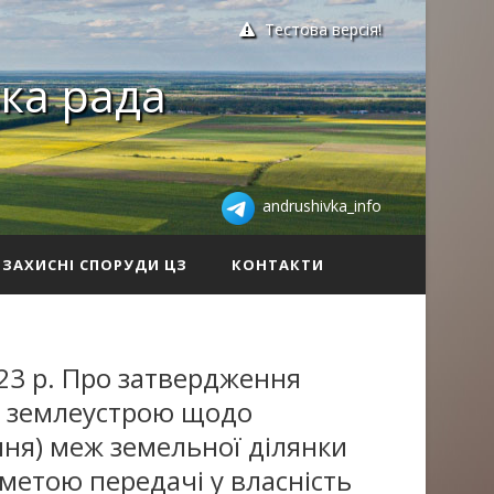
Тестова версія!
ка рада
andrushivka_info
ЗАХИСНІ СПОРУДИ ЦЗ
КОНТАКТИ
23 р. Про затвердження
із землеустрою щодо
ня) меж земельної ділянки
з метою передачі у власність