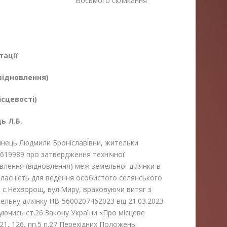
я Восьмого скликання
.2023
тації
відновлення)
ісцевості)
ь Л.Б.
ць Людмили Броніславівни, жительки
4619989 про затвердження технічної
влення (відновлення) меж земельної ділянки в
 власність для ведення особистого селянського
 с.Нехворощ, вул.Миру, враховуючи витяг з
льну ділянку НВ-5600207462023 від 21.03.2023
еруючись ст.26 Закону України «Про місцеве
121, 126, пп.5 п.27 Перехідних Положень