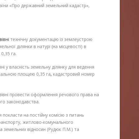
аїни «Про державний земельний кадастр»,
івні
технічну документацію із землеустрою
льної ділянки в натурі (на місцевості) в
0,35 га.
ні у власність земельну ділянку для ведення
гальною площею 0,35 га
,
кадастровий номер
вівні провести оформлення речового права на
ого законодавства.
 покласти на постійну комісію з питань
транспорту, житлово-комунального
а земельних відносин (Рудюк П.М.) та