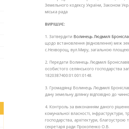
Земельного кодексу України, Законом Укр
міська рада
ВИРІШУЄ:
1. Затвердити
Волинець Людмилі Броніслав
щодо встановлення (відновлення) меж земе
с.Нехворощ, вул.Миру, загальною площею 
2. Передати Волинець Людмилі Броніславів
особистого селянського господарства за
1820387400:01:001:0148.
3. Громадянці Волинець Людмилі Бронісла
дану земельну ділянку відповідно до чинн
4. Контроль за виконанням даного рішення
комунальної власності, інфраструктури, 
господарства, архітектури, благоустрою т
секретаря ради Прокопенко О.В.