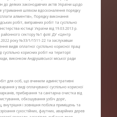
мін до деяких законодавчих актів України щодо
не утримання шляхом вдосконалення порядку
сплати аліментів», Порядку виконання
дських робіт, виправних робіт та суспільно
стерства юстиції України від 19.03.2013 р.
 районного сектору №1 філії ДУ «Центр
12.2022 року №33/1/1511-22 та заслухавши
ення видів оплатної суспільно корисної праці
і суспільно корисних робіт на території
мади, виконком Андрушівської міської ради
біт для осіб, що вчинили адміністративні
арання у виді оплачуваної суспільно корисної
парканів, прибирання та санітарна очистка від
ристування, обкошування узбіч доріг,
, внутрішня і зовнішня побілка приміщень та
зрізання сухостійних, фаутних, аварійних дерев
риторії громади, заготівля, рубання дров,