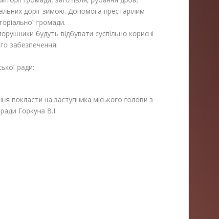
альних доріг зимою. Допомога престарілим
оріальної громади.
 порушники будуть відбувати суспільно корисні
го забезпечення:
ької ради;
ня покласти на заступника міського голови з
ради Горкуна В.І.