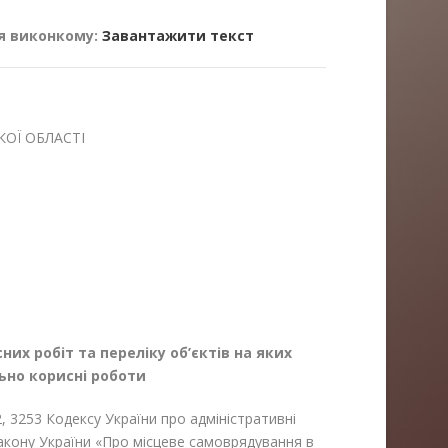
я виконкому:
Завантажити текст
ОЇ ОБЛАСТІ
их робіт та переліку об’єктів на яких
ьно корисні роботи
2
, 325
3
Кодексу України про адміністративні
Закону України «Про місцеве самоврядування в