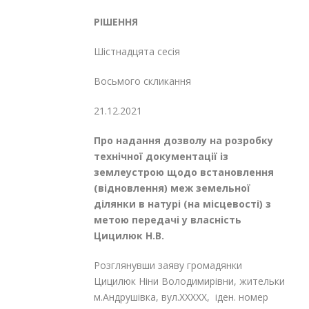
РІШЕННЯ
Шістнадцята сесія
Восьмого скликання
21.12.2021
Про надання дозволу на розробку
технічної документації із
землеустрою
щодо встановлення
(відновлення) меж
земельної
ділянки в натурі (на місцевості)
з
метою передачі у власність
Цицилюк Н.В.
Розглянувши заяву громадянки
Цицилюк Ніни Володимирівни, жительки
м.Андрушівка, вул.XXXXX, іден. номер