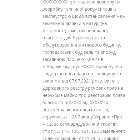
XXXXXXXXXX про надання дозволу на
розробку технічної документації із
землеустрою щодо встановлення меж
земельної ділянки в натурі (на
місцевості) з метою передачі у
власність для будівництва та
обслуговування житлового будинку,
господарських будівель та споруд
загальною площею 0,09 га в
м.Андрушівка, вул.XXXXX, враховуючи
свідоцтво про право на спадщину за
законом від 07.07.2021 року, витяг з
Державного реєстру речових прав на
нерухоме майно про реєстрацію права
власності №XXXXX від XXXXX та
рекомендації постійних комісій,
керуючись ст.26 Закону України «Про
місцеве самоврядування в Україні»,
ст.ст.12, 118, 120, 121, 122 Земельного
кодексу України, ст.ст.19, 55 Закону