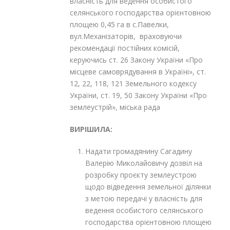
власність для ведення особистого
селянського господарства орієнтовною
площею 0,45 га в с.Павелки,
вул.Механізаторів, враховуючи
рекомендації постійних комісій,
керуючись ст. 26 Закону України «Про
місцеве самоврядування в Україні», ст.
12, 22, 118, 121 Земельного кодексу
України, ст. 19, 50 Закону України «Про
землеустрій», міська рада
ВИРІШИЛА:
Надати громадянину Сагадину
Валерію Миколайовичу дозвіл на
розробку проєкту землеустрою
щодо відведення земельної ділянки
з метою передачі у власність для
ведення особистого селянського
господарства орієнтовною площею