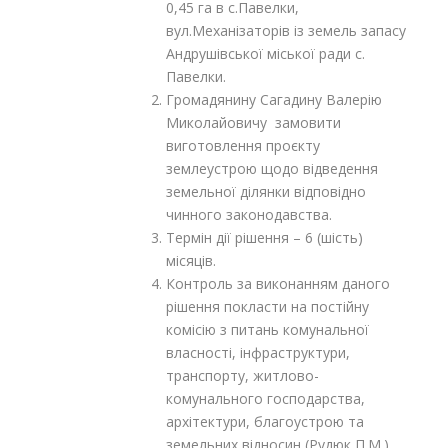
0,45 га в с.Павелки,
вул.Механізаторів із земель запасу
Андрушівської міської ради с.
Павелки.
Громадянину Сагадину Валерію
Миколайовичу замовити
виготовлення проєкту
землеустрою щодо відведення
земельної ділянки відповідно
чинного законодавства.
Термін дії рішення – 6 (шість)
місяців.
Контроль за виконанням даного
рішення покласти на постійну
комісію з питань комунальної
власності, інфраструктури,
транспорту, житлово-
комунального господарства,
архітектури, благоустрою та
земельних відносин (Рудюк П.М.).