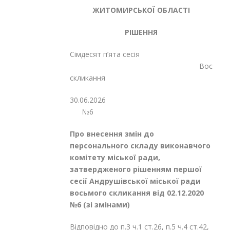
ЖИТОМИРСЬКОЇ ОБЛАСТІ
РІШЕННЯ
Сімдесят п’ята сесія
Восьмог
скликання
30.06.2
№6
Про внесення змін до
персонального складу виконавчого
комітету міської ради,
затвердженого рішенням першої
сесії Андрушівської міської ради
восьмого скликання від 02.12.2020
№6 (зі змінами)
Відповідно до п.3 ч.1 ст.26, п.5 ч.4 ст.42,