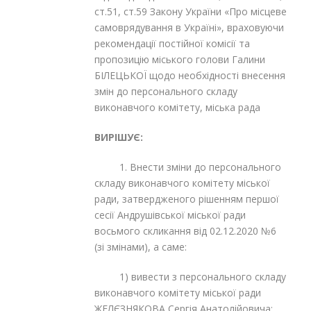
ст.51, ст.59 Закону України «Про місцеве
самоврядування в Україні», враховуючи
рекомендації постійної комісії та
пропозицію міського голови Галини
БІЛЕЦЬКОЇ щодо необхідності внесення
змін до персонального складу
виконавчого комітету, міська рада
ВИРІШУЄ:
1. Внести зміни до персонального
складу виконавчого комітету міської
ради, затвердженого рішенням першої
сесії Андрушівської міської ради
восьмого скликання від 02.12.2020 №6
(зі змінами), а саме:
1) вивести з персонального складу
виконавчого комітету міської ради
ЖЕЛЄЗНЯКОВА Сергія Анатолійовича;