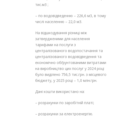
тис.м
3
;
– по водовідведенню – 226,6 м
3
, в тому
числі населенню – 22,0 м
3
.
На відшкодування різниці між
затвердженими для населення
тарифами на послуги з
централізованого водопостачання та
централізованого водовідведення та
економічно обґрунтованими витратами
на виробництво цих послуг у 2024 році
було виділено 756,5 тис.грн. з місцевого
бюджету, у 2025 році – 1,0 млн.грн.
Дані кошти використано на:
– розрахунки по заробітній платі;
– розрахунки за електроенергію.