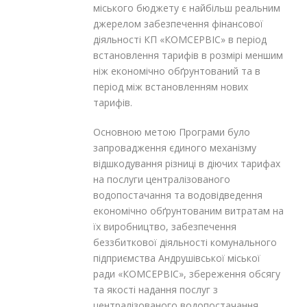
міського бюджету є найбільш реальним
джерелом забезпечення фінансової
діяльності КП «КОМСЕРВІС» в період
встановлення тарифів в розмірі меншим
ніж економічно обґрунтований та в
період між встановленням нових
тарифів.
Основною метою Програми було
запровадження єдиного механізму
відшкодування різниці в діючих тарифах
на послуги централізованого
водопостачання та водовідведення
економічно обґрунтованим витратам на
їх виробництво, забезпечення
беззбиткової діяльності комунального
підприємства Андрушівської міської
ради «КОМСЕРВІС», збереження обсягу
та якості надання послуг з
централізованого водопостачання,