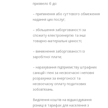
призвело б до:
– припинення або суттєвого обмеження
надання цих послуг;
– збільшення заборгованості за
спожиту електроенергію та інші
товарно-матеріальні цінності;
– виникнення заборгованості із
заробітної плати;
– нарахування підприємству штрафних
санкцій і пені за несвоєчасні і неповні
розрахунки за енергоносії та
несвоєчасну оплату податкових
зобов’язань.
Виділення коштів на відшкодування
різниці в тарифах для населення з