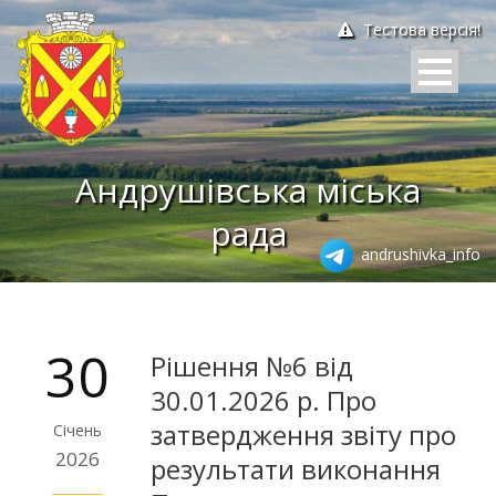
Тестова версія!
Андрушівська міська
рада
andrushivka_info
30
Рішення №6 від
30.01.2026 р. Про
затвердження звіту про
Січень
2026
результати виконання