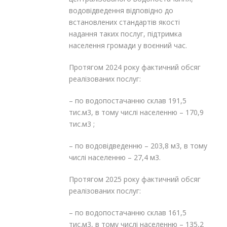
водовідведення відповідно до
встановлених стандартів якості
надання таких послуг, підтримка
населення громади у воєнний час.
Протягом 2024 року фактичний обсяг
реалізованих послуг:
– по водопостачанню склав 191,5
тис.м
3
, в тому числі населенню – 170,9
тис.м
3
;
– по водовідведенню – 203,8 м
3
, в тому
числі населенню – 27,4 м
3
.
Протягом 2025 року фактичний обсяг
реалізованих послуг:
– по водопостачанню склав 161,5
тис.м
3
, в тому числі населенню – 135,2