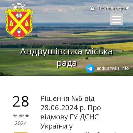
Тестова версія!
Андрушівська міська
рада
andrushivka_info
28
Рішення №6 від
28.06.2024 р. Про
відмову ГУ ДСНС
Червень
2024
України у