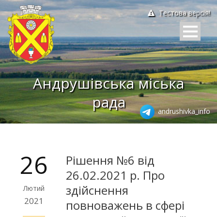
Тестова версія!
Андрушівська міська
рада
andrushivka_info
26
Рішення №6 від
26.02.2021 р. Про
здійснення
Лютий
2021
повноважень в сфері