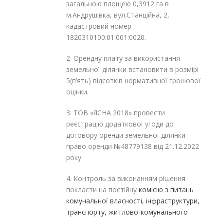
загальною площею 0,3912 га в
м.Андрушівка, вул.Станційна, 2,
кадастровий номер
1820310100:01:001:0020.
2. Орендну плату за використання
земельної ділянки встановити в розмірі
5(п’ять) відсотків нормативної грошової
оцінки.
3. ТОВ «ЯСНА 2018» провести
реєстрацію додаткової угоди до
договору оренди земельної ділянки –
право оренди №48779138 від 21.12.2022
року.
4. Контроль за виконанням рішення
покласти на постійну
комісію з питань
комунальної власності, інфраструктури,
транспорту, житлово-комунального