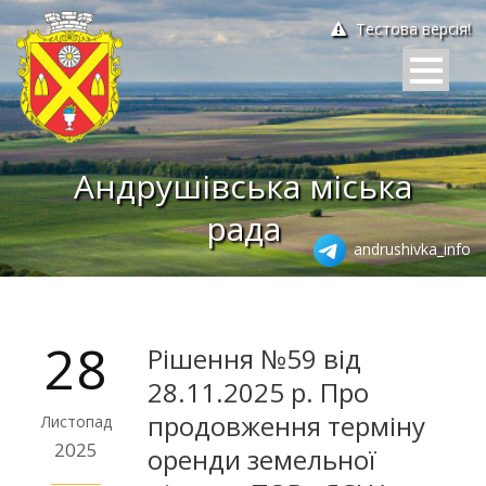
Тестова версія!
Андрушівська міська
рада
andrushivka_info
28
Рішення №59 від
28.11.2025 р. Про
продовження терміну
Листопад
2025
оренди земельної