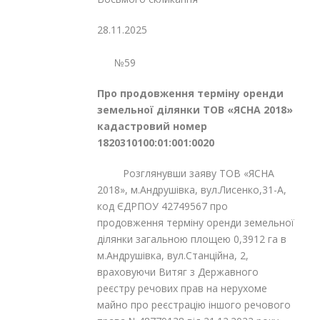
28.11.2025
№59
Про продовження терміну оренди
земельної
ділянки ТОВ «ЯСНА 2018»
кадастровий номер
1820310100:01:001:0020
Розглянувши заяву ТОВ «ЯСНА
2018», м.Андрушівка, вул.Лисенко,31-А,
код ЄДРПОУ 42749567 про
продовження терміну оренди земельної
ділянки загальною площею 0,3912 га в
м.Андрушівка, вул.Станційна, 2,
враховуючи Витяг з Державного
реєстру речових прав на нерухоме
майно про реєстрацію іншого речового