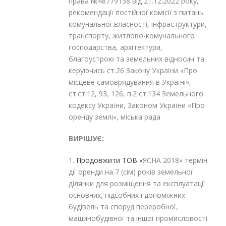
права №48779138 від 21.12.2022 року,
рекомендації постійної комісії з питань
комунальної власності, інфраструктури,
транспорту, житлово-комунального
господарства, архітектури,
благоустрою та земельних відносин та
керуючись ст.26 Закону України «Про
місцеве самоврядування в Україні»,
ст.ст.12, 93, 126, п.2 ст.134 Земельного
кодексу України, Законом України «Про
оренду землі», міська рада
ВИРІШУЄ:
1.
Продовжити
ТОВ «
ЯСНА 2018»
термін
дії оренди на 7 (сім) років земельної
ділянки для розміщення та експлуатації
основних, підсобних і допоміжних
будівель та споруд переробної,
машинобудівної та іншої промисловості