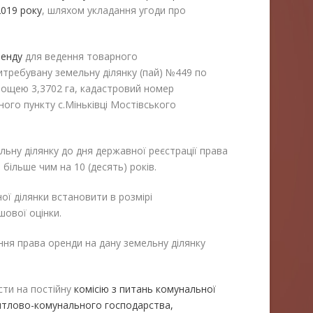
2019 року
, шляхом укладання угоди про
ренду
для ведення товарного
требувану земельну ділянку (пай) №449 по
ощею 3,3702 га, кадастровий номер
ого пункту с.Міньківці Мостівського
у ділянку до дня державної реєстрації права
 більше чим на 10 (десять) років.
ої ділянки встановити в розмірі
шової оцінки.
ня права оренди на дану земельну ділянку
сти на постійну
комісію з питань комунальної
житлово-комунального господарства,