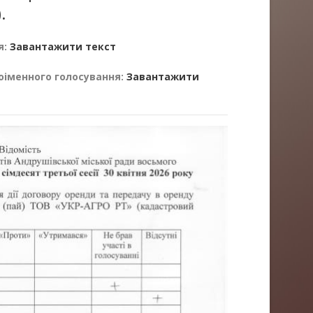
.
я:
Завантажити текст
оіменного голосування:
Завантажити