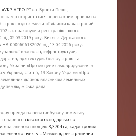
 «УКР-АГРО РТ»,
с.Бровки Перші,
про намір скористатися переважним правом на
й строк щодо земельної ділянки кадастровий
702 га, враховуючи реєстрацію іншого
 від 05.03.2019 року, Витяг з Державного
 НВ-0000606182026 від 13.04.2026 року,
омунальної власності, інфраструктури,
арства, архітектури, благоустрою та
акону України «Про місцеве самоврядування в
ксу України, ст.ст.5, 13 Закону України «Про
і) земельних ділянок власникам земельних
ду землі», міська рада
вору оренди на невитребувану земельну
ня товарного
сільськогосподарського
ря»
загальною площею
3,3704 га
,
кадастровий
аселеного пункту с.Міньківці, реєстраційний