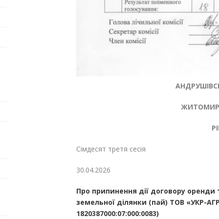
АНДРУШІВСЬ
ЖИТОМИРС
Р
Сімдесят третя сесія
30.04.202
Про припинення дії договору оренди 
земельної ділянки (пай) ТОВ «УКР-А
1820387000:07:000:0083)