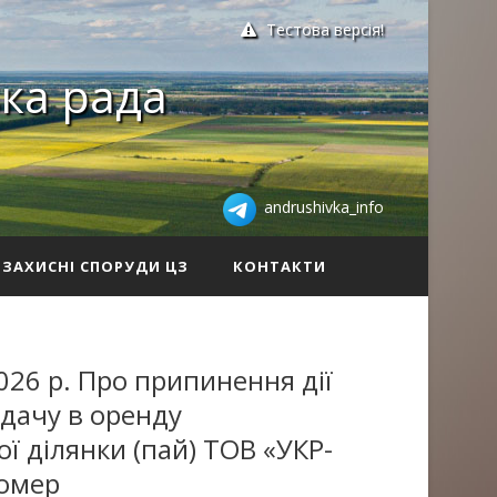
Тестова версія!
ка рада
andrushivka_info
ЗАХИСНІ СПОРУДИ ЦЗ
КОНТАКТИ
026 р. Про припинення дії
дачу в оренду
ї ділянки (пай) ТОВ «УКР-
номер