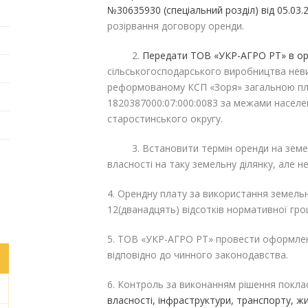
№30635930 (спеціальний розділ) від 05.03.
розірвання договору оренди.
2.
Передати
ТОВ «УКР-АГРО РТ» в о
сільськогосподарського виробництва неви
реформованому КСП «Зоря» загальною пл
1820387000:07:000:0083 за межами населен
старостинського округу.
3. Встановити термін оренди на земельн
власності на таку земельну ділянку, але не
4. Орендну плату за використання земельн
12(дванадцять) відсотків нормативної гро
5. ТОВ «УКР-АГРО РТ» провести оформлен
відповідно до чинного законодавства.
6. Контроль за виконанням рішення покла
власності, інфраструктури, транспорту, 