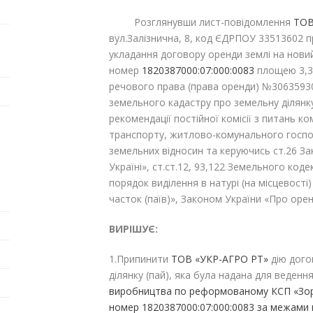
Розглянувши лист-повідомлення
ТОВ
вул.Залізнична, 8, код ЄДРПОУ 33513602 
укладання договору оренди землі на нови
номер
1820387000:07:000:0083
площею 3,3
речового права (права оренди) №30635930
земельного кадастру про земельну ділянку
рекомендації постійної комісії з питань к
транспорту, житлово-комунального господ
земельних відносин та керуючись ст.26 З
Україні», ст.ст.12, 93,122 Земельного коде
порядок виділення в натурі (на місцевост
часток (паїв)», Законом України «Про орен
ВИРІШУЄ:
1.Припинити
ТОВ «УКР-АГРО РТ»
дію дого
ділянку (пай), яка була надана для веден
виробництва
по реформованому
КСП «Зо
номер 1820387000:07:000:0083 за межами н