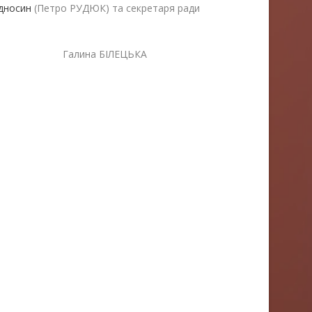
ідносин
(Петро РУДЮК) та секретаря ради
лина БІЛЕЦЬКА