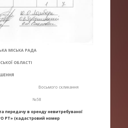
КА МІСЬКА РАДА
ЬКОЇ ОБЛАСТІ
ІШЕННЯ
 Восьмого скликання
6 №58
та передачу в оренду невитребуваної
ГРО РТ» (кадастровий номер