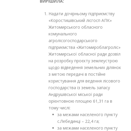
ВИРІШИЛА:
Надати дочірньому підприємству
«Коростишівський лісгосп АПК»
Житомирського обласного
комунального
агролісогосподарського
підприємства «Житомироблагроліс»
Житомирської обласної ради дозвіл
на розробку проєкту землеустрою
щодо відведення земельних ділянок
з метою передачі в постійне
користування для ведення лісового
господарства із земель запасу
Андрушівської міської ради
орієнтовною площею 61,31 га в
тому числі:
за межами населеного пункту
с.Лебединці – 22,4 га;
за межами населеного пункту