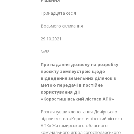
РІШЕННЯ
Тринадцята сесія
Восьмого скликання
29.10.2021
№58
Про надання дозволу на розробку
проєкту землеустрою щодо
відведення
земельних ділянок з
метою передачі
в постійне
користування ДП
«Коростишівський лісгосп АПК»
Розглянувши клопотання Дочірнього
підприємства «Коростишівський лісгосп
АПК» Житомирського обласного
комунального агролісогосподарського