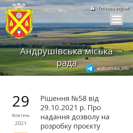
Тестова версія!
Андрушівська міська
рада
andrushivka_info
29
Рішення №58 від
29.10.2021 р. Про
надання дозволу на
Жовтень
2021
розробку проєкту