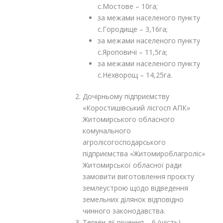
с.Мостове – 10га;
за межами населеного пункту
с.Городище – 3,16га;
за межами населеного пункту
с.Яроповичі – 11,5га;
за межами населеного пункту
с.Нехворощ – 14,25га.
Дочірньому підприємству
«Коростишівський лісгосп АПК»
Житомирського обласного
комунального
агролісогосподарського
підприємства «Житомироблагроліс»
Житомирської обласної ради
замовити виготовлення проєкту
землеустрою щодо відведення
земельних ділянок відповідно
чинного законодавства.
Термін дії рішення – 6 (шість)