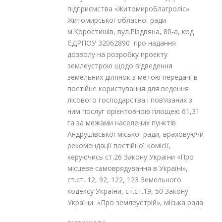
підприємства «Житомироблагроліс»
Житомирської обласної ради
м.Коростишів, вул.Різдвяна, 80-а, код
ЄДРПОУ 32062890 про надання
дозволу на розробку проєкту
землеустрою щодо відведення
земельних ділянок з метою передачі в
постійне користування для ведення
лісового господарства і пов’язаних з
ним послуг орієнтовною площею 61,31
га за межами населених пунктів
Андрушівської міської ради, враховуючи
рекомендації постійної комісії,
керуючись ст.26 Закону України «Про
місцеве самоврядування в Україні»,
ст.ст. 12, 92, 122, 123 Земельного
кодексу України, ст.ст.19, 50 Закону
України «Про землеустрій», міська рада