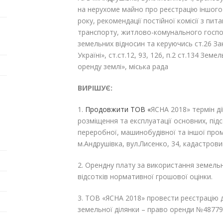
на нерухоме майно про реєстрацію іншого
року, рекомендації постійної комісії з пит
транспорту, житлово-комунального господ
земельних відносин та керуючись ст.26 З
Україні», ст.ст.12, 93, 126, п.2 ст.134 Зе
оренду землі», міська рада
ВИРІШУЄ:
1.
Продовжити
ТОВ «
ЯСНА 2018»
термін ді
розміщення та експлуатації основних, під
переробної, машинобудівної та іншої про
м.Андрушівка, вул.Лисенко, 34, кадастров
2. Орендну плату за використання земельно
відсотків нормативної грошової оцінки.
3. ТОВ «ЯСНА 2018» провести реєстрацію 
земельної ділянки – право оренди №4877940