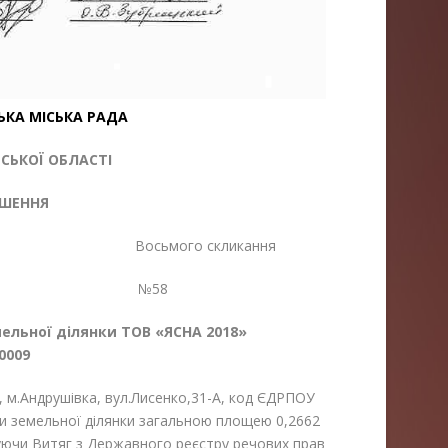
ЬКА МІСЬКА РАДА
ЬКОЇ ОБЛАСТІ
ІШЕННЯ
я Восьмого скликання
25 №58
мельної
ділянки ТОВ «ЯСНА 2018»
0009
Андрушівка, вул.Лисенко,31-А, код ЄДРПОУ
и земельної ділянки загальною площею 0,2662
вуючи Витяг з Державного реєстру речових прав