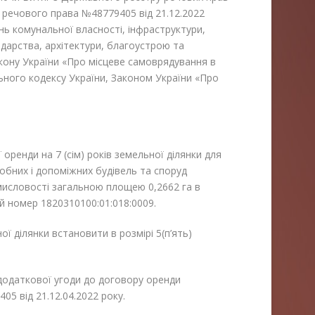
 речового права №48779405 від 21.12.2022
ань комунальної власності, інфраструктури,
арства, архітектури, благоустрою та
акону України «Про місцеве самоврядування в
мельного кодексу України, Законом України «Про
ї оренди на 7 (сім) років земельної ділянки для
собних і допоміжних будівель та споруд
мисловості загальною площею 0,2662 га в
ий номер 1820310100:01:018:0009.
ї ділянки встановити в розмірі 5(п’ять)
додаткової угоди до договору оренди
5 від 21.12.04.2022 року.