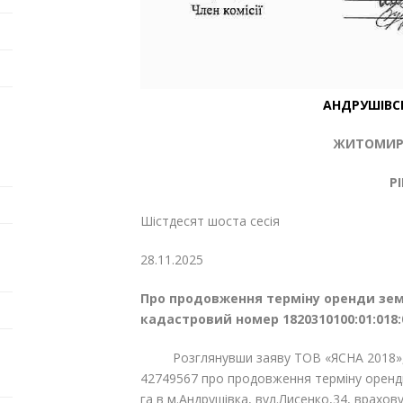
АНДРУШІВС
ЖИТОМИРС
Р
Шістдесят шоста сесі
28.11.20
Про продовження терміну оренди зе
кадастровий номер 1820310100:01:018:
Розглянувши заяву ТОВ «ЯСНА 2018», м.
42749567 про продовження терміну оренд
га в м.Андрушівка, вул.Лисенко,34, врахо