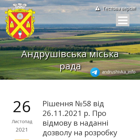
Тестова версія!
Андрушівська міська
рада
andrushivka_info
26
Рішення №58 від
26.11.2021 р. Про
відмову в наданні
Листопад
2021
дозволу на розробку