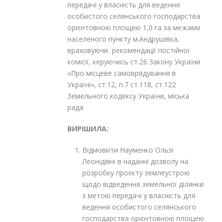
передачі у власність для ведення
особистого селянського господарства
орієнтовною площею 1,0 га за межами
населеного пункту м.Андрушівка,
враховуючи рекомендації постійної
комісії, керуючись ст.26 Закону України
«Про місцеве самоврядування в
Україні», ст.12, п.7 ст.118, ст.122
Земельного кодексу України, міська
рада
ВИРІШИЛА:
Відмовити Науменко Ользі
Леонідівні в наданні дозволу на
розробку проєкту землеустрою
щодо відведення земельної ділянки
з метою передачі у власність для
ведення особистого селянського
господарства орієнтовною площею