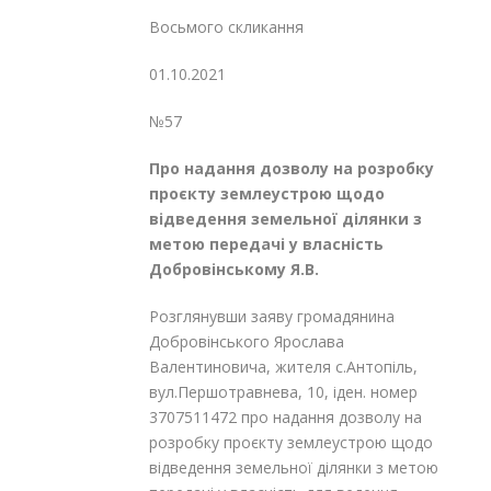
Восьмого скликання
01.10.2021
№57
Про надання дозволу на розробку
проєкту землеустрою щодо
відведення
земельної ділянки з
метою передачі
у власність
Добровінському Я.В.
Розглянувши заяву громадянина
Добровінського Ярослава
Валентиновича, жителя с.Антопіль,
вул.Першотравнева, 10, іден. номер
3707511472 про надання дозволу на
розробку проєкту землеустрою щодо
відведення земельної ділянки з метою