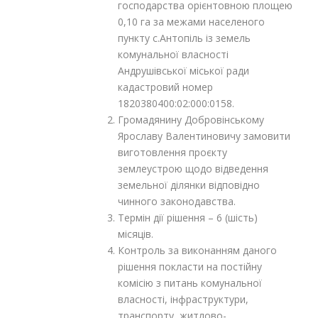
господарства орієнтовною площею
0,10 га за межами населеного
пункту с.Антопіль із земель
комунальної власності
Андрушівської міської ради
кадастровий номер
1820380400:02:000:0158.
Громадянину Добровінському
Ярославу Валентиновичу замовити
виготовлення проєкту
землеустрою щодо відведення
земельної ділянки відповідно
чинного законодавства.
Термін дії рішення – 6 (шість)
місяців.
Контроль за виконанням даного
рішення покласти на постійну
комісію з питань комунальної
власності, інфраструктури,
транспорту, житлово-