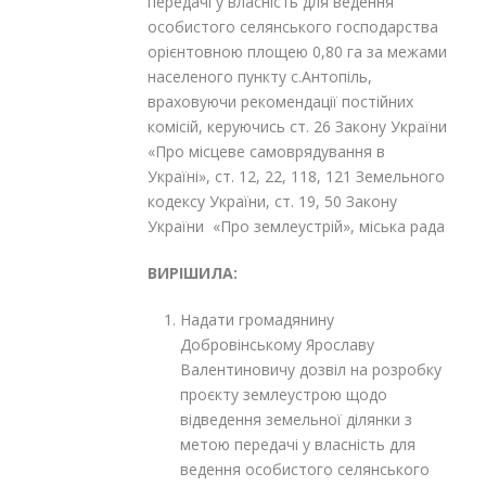
передачі у власність для ведення
особистого селянського господарства
орієнтовною площею 0,80 га за межами
населеного пункту с.Антопіль,
враховуючи рекомендації постійних
комісій, керуючись ст. 26 Закону України
«Про місцеве самоврядування в
Україні», ст. 12, 22, 118, 121 Земельного
кодексу України, ст. 19, 50 Закону
України «Про землеустрій», міська рада
ВИРІШИЛА:
Надати громадянину
Добровінському Ярославу
Валентиновичу дозвіл на розробку
проєкту землеустрою щодо
відведення земельної ділянки з
метою передачі у власність для
ведення особистого селянського