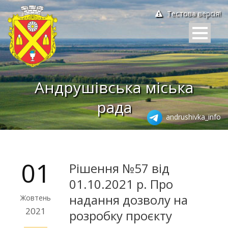
Тестова версія!
Андрушівська міська
рада
andrushivka_info
01
Рішення №57 від
01.10.2021 р. Про
надання дозволу на
Жовтень
2021
розробку проєкту